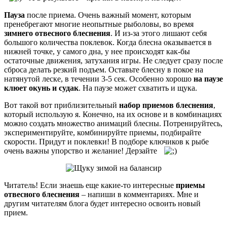
Пауза
после приема. Очень важный момент, которым
пренебрегают многие неопытные рыболовы, во время
зимнего отвесного блеснения
. И из-за этого лишают себя
большого количества поклевок. Когда блесна оказывается в
нижней точке, у самого дна, у нее происходят как-бы
остаточные движения, затухания игры. Не следует сразу после
сброса делать резкий подъем. Оставьте блесну в покое на
натянутой леске, в течении 3-5 сек. Особенно хорошо
на паузе
клюет окунь и судак
. На паузе может схватить и щука.
Вот такой вот приблизительный
набор приемов блеснения
,
который использую я. Конечно, на их основе и в комбинациях
можно создать множество анимаций блесны. Потренируйтесь,
экспериментируйте, комбинируйте приемы, подбирайте
скорости. Придут и поклевки! В подборе ключиков к рыбе
очень важны упорство и желание! Дерзайте
Читатель! Если знаешь еще какие-то интересные
приемы
отвесного блеснения
– напиши в комментариях. Мне и
другим читателям блога будет интересно освоить новый
прием.