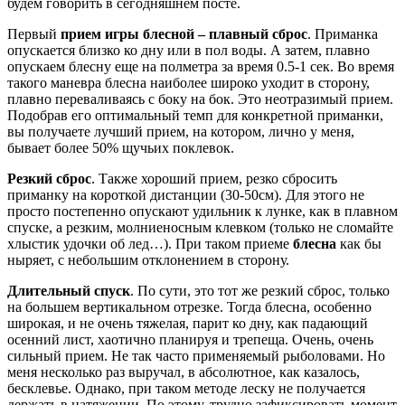
будем говорить в сегодняшнем посте.
Первый
прием игры блесной – плавный сброс
. Приманка
опускается близко ко дну или в пол воды. А затем, плавно
опускаем блесну еще на полметра за время 0.5-1 сек. Во время
такого маневра блесна наиболее широко уходит в сторону,
плавно переваливаясь с боку на бок. Это неотразимый прием.
Подобрав его оптимальный темп для конкретной приманки,
вы получаете лучший прием, на котором, лично у меня,
бывает более 50% щучьих поклевок.
Резкий сброс
. Также хороший прием, резко сбросить
приманку на короткой дистанции (30-50см). Для этого не
просто постепенно опускают удильник к лунке, как в плавном
спуске, а резким, молниеносным клевком (только не сломайте
хлыстик удочки об лед…). При таком приеме
блесна
как бы
ныряет, с небольшим отклонением в сторону.
Длительный спуск
. По сути, это тот же резкий сброс, только
на большем вертикальном отрезке. Тогда блесна, особенно
широкая, и не очень тяжелая, парит ко дну, как падающий
осенний лист, хаотично планируя и трепеща. Очень, очень
сильный прием. Не так часто применяемый рыболовами. Но
меня несколько раз выручал, в абсолютное, как казалось,
бесклевье. Однако, при таком методе леску не получается
держать в натяжении. По этому, трудно зафиксировать момент