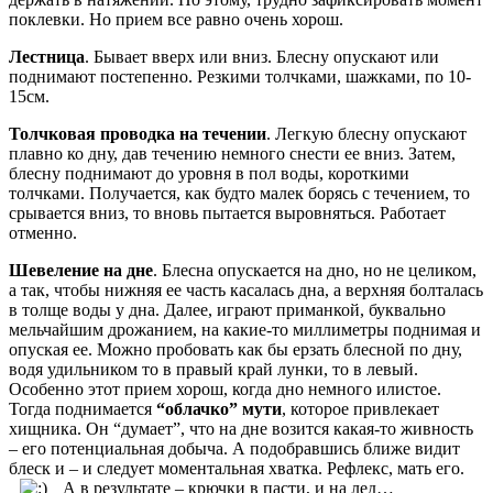
поклевки. Но прием все равно очень хорош.
Лестница
. Бывает вверх или вниз. Блесну опускают или
поднимают постепенно. Резкими толчками, шажками, по 10-
15см.
Толчковая проводка на течении
. Легкую блесну опускают
плавно ко дну, дав течению немного снести ее вниз. Затем,
блесну поднимают до уровня в пол воды, короткими
толчками. Получается, как будто малек борясь с течением, то
срывается вниз, то вновь пытается выровняться. Работает
отменно.
Шевеление на дне
. Блесна опускается на дно, но не целиком,
а так, чтобы нижняя ее часть касалась дна, а верхняя болталась
в толще воды у дна. Далее, играют приманкой, буквально
мельчайшим дрожанием, на какие-то миллиметры поднимая и
опуская ее. Можно пробовать как бы ерзать блесной по дну,
водя удильником то в правый край лунки, то в левый.
Особенно этот прием хорош, когда дно немного илистое.
Тогда поднимается
“облачко” мути
, которое привлекает
хищника. Он “думает”, что на дне возится какая-то живность
– его потенциальная добыча. А подобравшись ближе видит
блеск и – и следует моментальная хватка. Рефлекс, мать его.
А в результате – крючки в пасти, и на лед…