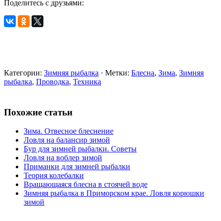
Поделитесь с друзьями:
Категории:
Зимняя рыбалка
· Метки:
Блесна
,
Зима
,
Зимняя
рыбалка
,
Проводка
,
Техника
Похожие статьи
Зима. Отвесное блеснение
Ловля на балансир зимой
Бур для зимней рыбалки. Советы
Ловля на воблер зимой
Приманки для зимней рыбалки
Теория колебалки
Вращающаяся блесна в стоячей воде
Зимняя рыбалка в Приморском крае. Ловля корюшки
зимой