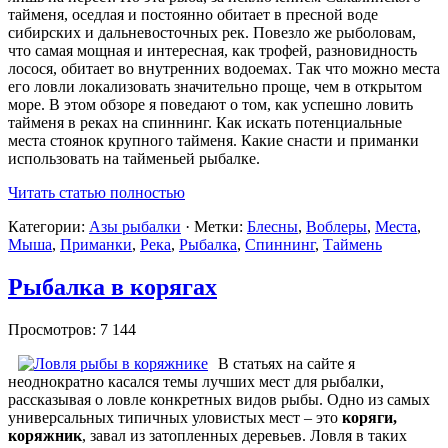
тайменя, оседлая и постоянно обитает в пресной воде
сибирских и дальневосточных рек. Повезло же рыболовам,
что самая мощная и интересная, как трофей, разновидность
лосося, обитает во внутренних водоемах. Так что можно места
его ловли локализовать значительно проще, чем в открытом
море. В этом обзоре я поведают о том, как успешно ловить
тайменя в реках на спиннинг. Как искать потенциальные
места стоянок крупного тайменя. Какие снасти и приманки
использовать на тайменьей рыбалке.
Читать статью полностью
Категории:
Азы рыбалки
· Метки:
Блесны
,
Воблеры
,
Места
,
Мыша
,
Приманки
,
Река
,
Рыбалка
,
Спиннинг
,
Таймень
Рыбалка в корягах
Просмотров: 7 144
В статьях на сайте я
неоднократно касался темы лучших мест для рыбалки,
рассказывая о ловле конкретных видов рыбы. Одно из самых
универсальных типичных уловистых мест – это
коряги,
коряжник
, завал из затопленных деревьев. Ловля в таких