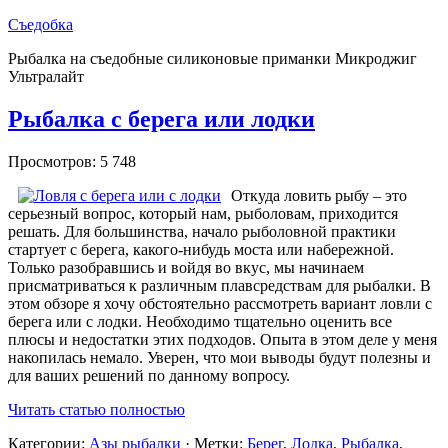
Съедобка
Рыбалка на съедобные силиконовые приманки Микроджиг
Ультралайт
Рыбалка с берега или лодки
Просмотров: 5 748
Откуда ловить рыбу – это
серьезный вопрос, который нам, рыболовам, приходится
решать. Для большинства, начало рыболовной практики
стартует с берега, какого-нибудь моста или набережной.
Только разобравшись и войдя во вкус, мы начинаем
присматриваться к различным плавсредствам для рыбалки. В
этом обзоре я хочу обстоятельно рассмотреть вариант ловли с
берега или с лодки. Необходимо тщательно оценить все
плюсы и недостатки этих подходов. Опыта в этом деле у меня
накопилась немало. Уверен, что мои выводы будут полезны и
для ваших решений по данному вопросу.
Читать статью полностью
Категории:
Азы рыбалки
· Метки:
Берег
,
Лодка
,
Рыбалка
,