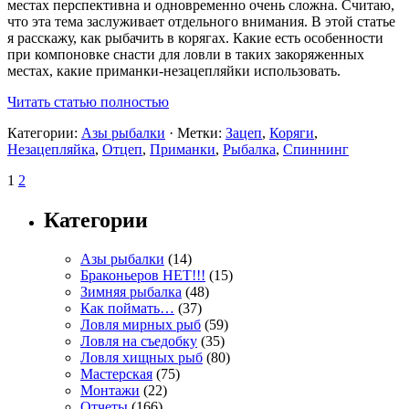
местах перспективна и одновременно очень сложна. Считаю,
что эта тема заслуживает отдельного внимания. В этой статье
я расскажу, как рыбачить в корягах. Какие есть особенности
при компоновке снасти для ловли в таких закоряженных
местах, какие приманки-незацепляйки использовать.
Читать статью полностью
Категории:
Азы рыбалки
· Метки:
Зацеп
,
Коряги
,
Незацепляйка
,
Отцеп
,
Приманки
,
Рыбалка
,
Спиннинг
1
2
Категории
Азы рыбалки
(14)
Браконьеров НЕТ!!!
(15)
Зимняя рыбалка
(48)
Как поймать…
(37)
Ловля мирных рыб
(59)
Ловля на съедобку
(35)
Ловля хищных рыб
(80)
Мастерская
(75)
Монтажи
(22)
Отчеты
(166)