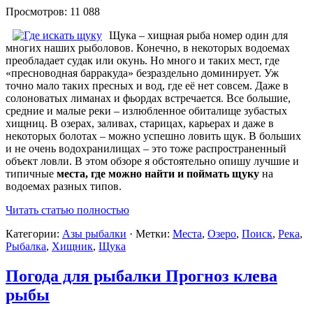
Просмотров: 11 088
Щука – хищная рыба номер один для
многих наших рыболовов. Конечно, в некоторых водоемах
преобладает судак или окунь. Но много и таких мест, где
«пресноводная барракуда» безраздельно доминирует. Уж
точно мало таких пресных и вод, где её нет совсем. Даже в
солоноватых лиманах и фьордах встречается. Все большие,
средние и малые реки – излюбленное обиталище зубастых
хищниц. В озерах, заливах, старицах, карьерах и даже в
некоторых болотах – можно успешно ловить щук. В больших
и не очень водохранилищах – это тоже распространенный
объект ловли. В этом обзоре я обстоятельно опишу лучшие и
типичные
места, где можно найти и поймать щуку
на
водоемах разных типов.
Читать статью полностью
Категории:
Азы рыбалки
· Метки:
Места
,
Озеро
,
Поиск
,
Река
,
Рыбалка
,
Хищник
,
Щука
Погода для рыбалки Прогноз клева
рыбы