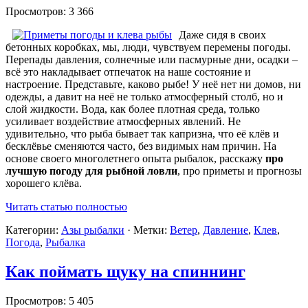
Просмотров: 3 366
Даже сидя в своих
бетонных коробках, мы, люди, чувствуем перемены погоды.
Перепады давления, солнечные или пасмурные дни, осадки –
всё это накладывает отпечаток на наше состояние и
настроение. Представьте, каково рыбе! У неё нет ни домов, ни
одежды, а давит на неё не только атмосферный столб, но и
слой жидкости. Вода, как более плотная среда, только
усиливает воздействие атмосферных явлений. Не
удивительно, что рыба бывает так капризна, что её клёв и
бесклёвье сменяются часто, без видимых нам причин. На
основе своего многолетнего опыта рыбалок, расскажу
про
лучшую погоду для рыбной ловли
, про приметы и прогнозы
хорошего клёва.
Читать статью полностью
Категории:
Азы рыбалки
· Метки:
Ветер
,
Давление
,
Клев
,
Погода
,
Рыбалка
Как поймать щуку на спиннинг
Просмотров: 5 405