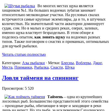
Во многих местах щука является
хищником №1. На больших водоемах зубатая занимает
относительно мелководные участки. На русловых свалах
встречаются самые крупные экземпляры, да и то, в штучных
количествах. На значительной части акватории доминирует
судак, сом. Но в малых и средних реках, озерах, заливах,
именно щука властвует безраздельно. В этом обзоре я
поделюсь опытом,
как ловить щуку
на водоемах разных
типов. Также поговорим о снастях и приманках, оптимальных
для щучьей рыбалки.
Читать статью полностью
Категории:
Азы рыбалки
· Метки:
Блесны
,
Воблеры
,
Джиг
,
Места
,
Приманки
,
Рыбалка
,
Снасти
,
Щука
Ловля тайменя на спиннинг
Просмотров: 5 520
Таймень
– одна из крупнейших
лососевых рыб. Большинство представителей этого семейства
– проходные рыбы, обитающие в море и заходящие в реки
лишь на нерест. Но эта рыба, за исключением Сахалинского