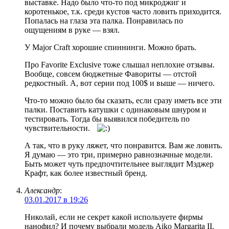
выставке. Надо было что-то под микроджиг и
коротенькое, т.к. среди кустов часто ловить приходится.
Попалась на глаза эта палка. Понравилась по
ощущениям в руке — взял.
У Major Craft хорошие спиннинги. Можно брать.
Про Favorite Exclusive тоже слышал неплохие отзывы.
Вообще, совсем бюджетные Фавориты — отстой
редкостный. А, вот серии под 100$ и выше — ничего.
Что-то можно было бы сказать, если сразу иметь все эти
палки. Поставить катушки с одинаковым шнуром и
тестировать. Тогда бы выявился победитель по
чувствительности.
А так, что в руку ляжет, что понравится. Вам же ловить.
Я думаю — это три, примерно равнозначные модели.
Быть может чуть предпочтительнее выглядит Мэджер
Крафт, как более известный бренд.
Александр
:
03.01.2017 в 19:26
Николай, если не секрет какой используете фирмы
нанофил? И почему выбрали модель Aiko Margarita II.