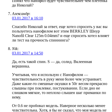
Понял что нанофил будет чувствительнее чем плетенка
да Николай?
Александр
:
03.01.2017 в 16:10
Спасибо Николай за ответ, еще хотел спросить у вас вы
пользуетесь нанофилом вот этим BERKLEY Шнур
Nanofil Clear 125m 0.04mm? и еще спросить хотел влияет
ли тест на прочность спиннинга?
Nik
:
03.01.2017 в 14:50
Да, есть такой спин. S — да, солид. Вклеенная
вершинка.
Учитывая, что я использую с Нанофилом —
чувствительность в руку меня более чем устраивает.
Даже какие-то смешные окушки в 50г весом прекрасно
слышны при поклевке, постукивании. Если дно не
слишком мягкое, то неплохо слышен шаг приманки по
нему.
От 0.6 не пробовал модель. Наверное несколько менее
чувствительна. Хотя, я бы не сказал, что моя модель не