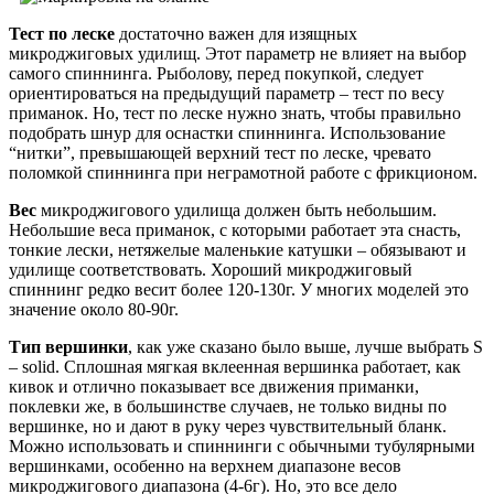
Тест по леске
достаточно важен для изящных
микроджиговых удилищ. Этот параметр не влияет на выбор
самого спиннинга. Рыболову, перед покупкой, следует
ориентироваться на предыдущий параметр – тест по весу
приманок. Но, тест по леске нужно знать, чтобы правильно
подобрать шнур для оснастки спиннинга. Использование
“нитки”, превышающей верхний тест по леске, чревато
поломкой спиннинга при неграмотной работе с фрикционом.
Вес
микроджигового удилища должен быть небольшим.
Небольшие веса приманок, с которыми работает эта снасть,
тонкие лески, нетяжелые маленькие катушки – обязывают и
удилище соответствовать. Хороший микроджиговый
спиннинг редко весит более 120-130г. У многих моделей это
значение около 80-90г.
Тип вершинки
, как уже сказано было выше, лучше выбрать S
– solid. Сплошная мягкая вклеенная вершинка работает, как
кивок и отлично показывает все движения приманки,
поклевки же, в большинстве случаев, не только видны по
вершинке, но и дают в руку через чувствительный бланк.
Можно использовать и спиннинги с обычными тубулярными
вершинками, особенно на верхнем диапазоне весов
микроджигового диапазона (4-6г). Но, это все дело