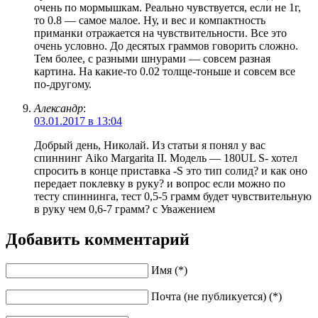
очень по мормышкам. Реально чувствуется, если не 1г,
то 0.8 — самое малое. Ну, и вес и компактность
приманки отражается на чувствительности. Все это
очень условно. До десятых граммов говорить сложно.
Тем более, с разными шнурами — совсем разная
картина. На какие-то 0.02 толще-тоньше и совсем все
по-другому.
Александр
:
03.01.2017 в 13:04
Добрый день, Николай. Из статьи я понял у вас
спиннинг Aiko Margarita II. Модель — 180UL S- хотел
спросить в конце приставка -S это тип солид? и как оно
передает поклевку в руку? и вопрос если можно по
тесту спиннинга, тест 0,5-5 грамм будет чувствительную
в руку чем 0,6-7 грамм? c Уважением
Добавить комментарий
Имя (*)
Почта (не публикуется) (*)