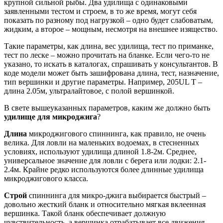
крупной сильной рыбы. Два удилища с одинаковыми
заявленными тестом и строем, в то же время, могут себя
показать по разному под нагрузкой – одно будет слабоватым,
жидким, а второе – мощным, несмотря на внешнее изящество.
Такие параметры, как длина, вес удилища, тест по приманке,
тест по леске – можно прочитать на бланке. Если чего-то не
указано, то искать в каталогах, спрашивать у консультантов. В
коде модели может быть зашифрована длина, тест, назначение,
тип вершинки и другие параметры. Например, 205UL T –
длина 2.05м, ультралайтовое, с полой вершинкой.
В свете вышеуказанных параметров, каким же должно быть
удилище для микроджига
?
Длина
микроджигового спиннинга, как правило, не очень
велика. Для ловли на маленьких водоемах, в стесненных
условиях, используют удилища длиной 1.8-2м. Среднее,
универсальное значение для ловли с берега или лодки: 2.1-
2.4м. Крайне редко используются более длинные удилища
микроджигового класса.
Строй
спиннинга для микро-джига выбирается быстрый –
довольно жесткий бланк и относительно мягкая вклеенная
вершинка. Такой бланк обеспечивает должную
чувствительность, а вершинка отрабатывает все движения