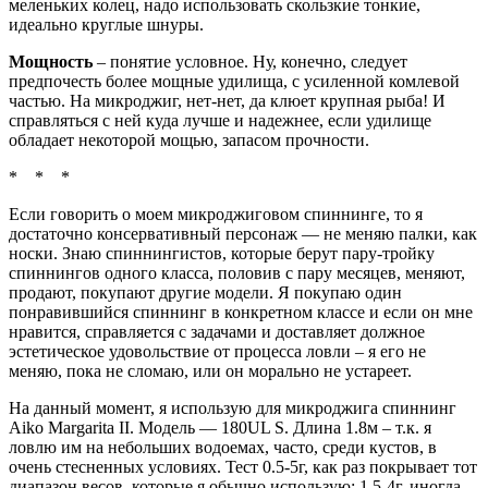
меленьких колец, надо использовать скользкие тонкие,
идеально круглые шнуры.
Мощность
– понятие условное. Ну, конечно, следует
предпочесть более мощные удилища, с усиленной комлевой
частью. На микроджиг, нет-нет, да клюет крупная рыба! И
справляться с ней куда лучше и надежнее, если удилище
обладает некоторой мощью, запасом прочности.
* * *
Если говорить о моем микроджиговом спиннинге, то я
достаточно консервативный персонаж — не меняю палки, как
носки. Знаю спиннингистов, которые берут пару-тройку
спиннингов одного класса, половив с пару месяцев, меняют,
продают, покупают другие модели. Я покупаю один
понравившийся спиннинг в конкретном классе и если он мне
нравится, справляется с задачами и доставляет должное
эстетическое удовольствие от процесса ловли – я его не
меняю, пока не сломаю, или он морально не устареет.
На данный момент, я использую для микроджига спиннинг
Aiko Margarita II. Модель — 180UL S. Длина 1.8м – т.к. я
ловлю им на небольших водоемах, часто, среди кустов, в
очень стесненных условиях. Тест 0.5-5г, как раз покрывает тот
диапазон весов, которые я обычно использую: 1.5-4г, иногда