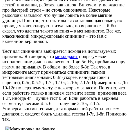
легкой приманки, работая, как кивок. Впрочем, утверждение
про быстрый строй – не столь однозначно. Некоторые
рыболовы заявляют, что лучше ловить на более мягкие
удилища. Понятно, что тактильная составляющая падает, но
проводку контролируют визуально, по вершинке… Я бы
сказал, что адепты такого мнения – в меньшинстве. Все же,
классический микроджиговый спиннинг – это fast с
вклеенной вершинкой.
Тест
для спиннинга выбирается исходя из используемых
приманок. Я говорил, что
микроджиг
подразумевает
использование диапазона весов от 1 до 5г. Ну, прибавим пару
грамм на приманку. В общем, не более 6-8г. Так что, в
микроджиге могут применяться спиннинги такими
тестовыми диапазонами: 0-3г (скорее, наноджиговый
вариант), 0-5г, 0.5-5г, 1-7г, 1-10г, 2-10г, 2-12г. Примерно так. До
10-12г по верхнему тесту, с некоторым запасом. Понятно, что
если работать только в нижнем сегменте весов, применяя веса
1-3г, иногда 4г – лучше тест 0-5г. Если работать в верхнем
сегменте, с весами 4-5, 6г – то лучше 2-10г, 2-12г.
Универсальными тестами, для нормальной работы во всем
диапазоне, следует брать удилища тестом 1-7г, 1-8г. Примерно
так.