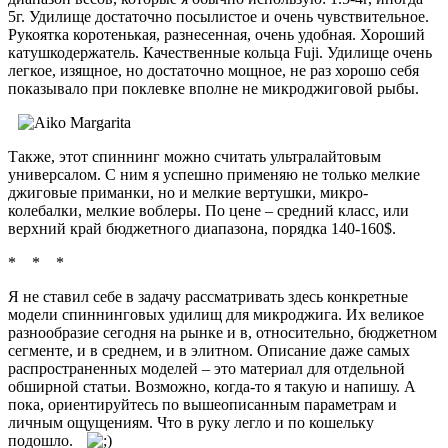
5г. Удилище достаточно посылистое и очень чувствительное.
Рукоятка коротенькая, разнесенная, очень удобная. Хороший
катушкодержатель. Качественные кольца Fuji. Удилище очень
легкое, изящное, но достаточно мощное, не раз хорошо себя
показывало при поклевке вполне не микроджиговой рыбы.
Также, этот спиннинг можно считать ультралайтовым
универсалом. С ним я успешно применяю не только мелкие
джиговые приманки, но и мелкие вертушки, микро-
колебалки, мелкие воблеры. По цене – средний класс, или
верхний край бюджетного диапазона, порядка 140-160$.
* * *
Я не ставил себе в задачу рассматривать здесь конкретные
модели спиннинговых удилищ для микроджига. Их великое
разнообразие сегодня на рынке и в, относительно, бюджетном
сегменте, и в среднем, и в элитном. Описание даже самых
распространенных моделей – это материал для отдельной
обширной статьи. Возможно, когда-то я такую и напишу. А
пока, ориентируйтесь по вышеописанным параметрам и
личным ощущениям. Что в руку легло и по кошельку
подошло.