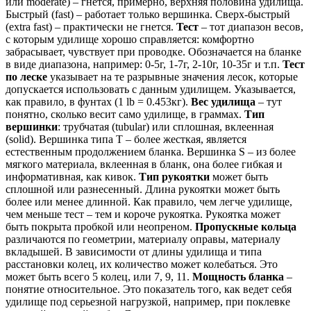
или moderate) – гнется, примерно, верхняя половина удилища.
Быстрый (fast) – работает только вершинка. Сверх-быстрый
(extra fast) – практически не гнется.
Тест
– тот диапазон весов,
с которым удилище хорошо справляется: комфортно
забрасывает, чувствует при проводке. Обозначается на бланке
в виде диапазона, например: 0-5г, 1-7г, 2-10г, 10-35г и т.п.
Тест
по леске
указывает на те разрывные значения лесок, которые
допускается использовать с данным удилищем. Указывается,
как правило, в фунтах (1 lb = 0.453кг).
Вес удилища
– тут
понятно, сколько весит само удилище, в граммах.
Тип
вершинки
: трубчатая (tubular) или сплошная, вклеенная
(solid). Вершинка типа T – более жесткая, является
естественным продолжением бланка. Вершинка S – из более
мягкого материала, вклеенная в бланк, она более гибкая и
информативная, как кивок.
Тип рукоятки
может быть
сплошной или разнесенный. Длина рукоятки может быть
более или менее длинной. Как правило, чем легче удилище,
чем меньше тест – тем и короче рукоятка. Рукоятка может
быть покрыта пробкой или неопреном.
Пропускные кольца
различаются по геометрии, материалу оправы, материалу
вкладышей. В зависимости от длины удилища и типа
расстановки колец, их количество может колебаться. Это
может быть всего 5 колец, или 7, 9, 11.
Мощность бланка
–
понятие относительное. Это показатель того, как ведет себя
удилище под серьезной нагрузкой, например, при поклевке