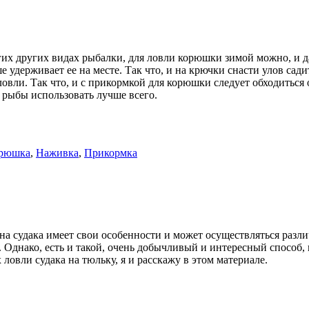
гих других видах рыбалки, для ловли корюшки зимой можно, и д
 удерживает ее на месте. Так что, и на крючки снасти улов сад
ловли. Так что, и с прикормкой для корюшки следует обходиться 
 рыбы использовать лучше всего.
рюшка
,
Наживка
,
Прикормка
на судака имеет свои особенности и может осуществляться разл
 Однако, есть и такой, очень добычливый и интересный способ,
ловли судака на тюльку, я и расскажу в этом материале.