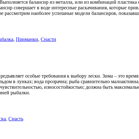
полняется балансир из металла, или из комбинаций пластика с
ансир совершает в воде интересные раскачивания, которые прив
ре рассмотрим наиболее успешные модели балансиров, показавш
ыбалка
,
Приманки
,
Снасти
редъявляет особые требования к выбору лески. Зима – это время
ьдом в лунках; вода прозрачна; рыба сравнительно малоактивна,
чувствительностью, износостойкостью; должна быть максимальн
имней рыбалки.
ска
,
Снасть