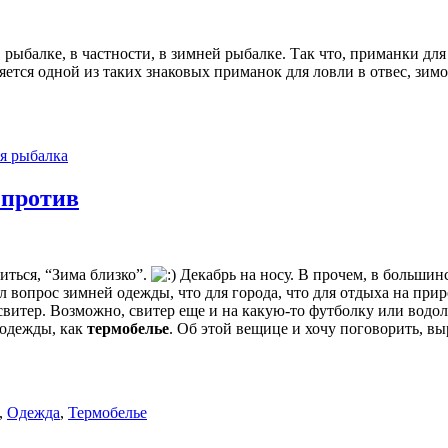
 рыбалке, в частности, в зимней рыбалке. Так что, приманки дл
ляется одной из таких знаковых приманок для ловли в отвес, зимо
я рыбалка
 против
иться, “Зима близко”.
Декабрь на носу. В прочем, в большин
л вопрос зимней одежды, что для города, что для отдыха на при
свитер. Возможно, свитер еще и на какую-то футболку или водо
т одежды, как
термобелье
. Об этой вещице и хочу поговорить, вы
,
Одежда
,
Термобелье