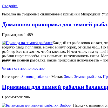
Съедобка
Рыбалка на съедобные силиконовые приманки Микроджиг Уль
Домашняя прикормка для зимней рыба
Просмотров: 1 489
Каждый из рыболовов желает, что
водную гладь поплавки, можно минут сорок, от силы час... Но 
рыбину. Все мы хотим, чтобы клевало. И чем чаще, тем лучше! К
рыбаки ищут способы, как повысить интенсивность клева. Мето
рыбу на зимней рыбалке
, какие прикормки использовать – по
Читать статью полностью
Категории:
Зимняя рыбалка
· Метки:
Зима
,
Зимняя рыбалка
,
Пр
Приманки для зимней рабалки баланси
Просмотров: 906
Наряду с зимними бл