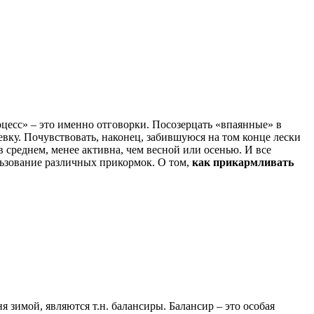
оцесс» – это именно отговорки. Посозерцать «впаянные» в
евку. Почувствовать, наконец, забившуюся на том конце лески
в среднем, менее активна, чем весной или осенью. И все
льзование различных прикормок. О том,
как прикармливать
зимой, являются т.н. балансиры. Балансир – это особая