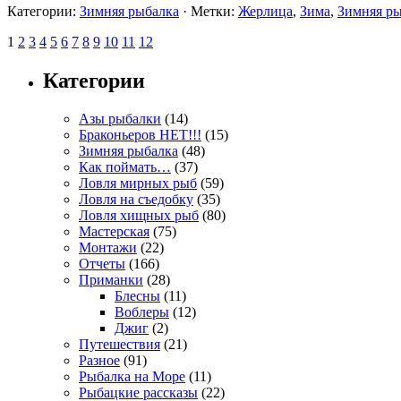
Категории:
Зимняя рыбалка
· Метки:
Жерлица
,
Зима
,
Зимняя р
1
2
3
4
5
6
7
8
9
10
11
12
Категории
Азы рыбалки
(14)
Браконьеров НЕТ!!!
(15)
Зимняя рыбалка
(48)
Как поймать…
(37)
Ловля мирных рыб
(59)
Ловля на съедобку
(35)
Ловля хищных рыб
(80)
Мастерская
(75)
Монтажи
(22)
Отчеты
(166)
Приманки
(28)
Блесны
(11)
Воблеры
(12)
Джиг
(2)
Путешествия
(21)
Разное
(91)
Рыбалка на Море
(11)
Рыбацкие рассказы
(22)