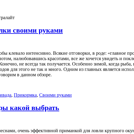
тралайт
лки своими руками
бы клевало интенсивно. Всякие отговорки, в роде: «главное пр
потом, налюбовавшись красотами, все же хочется увидеть и покл
онечно, не всегда так получается. Особенно зимой, когда рыба, 
дов для этого не так и много. Одним из главных является испо
говорим в данном обзоре.
ивада
,
Прикормка
,
Своими руками
ры какой выбрать
еснами, очень эффективной приманкой для ловли крупного окуня 