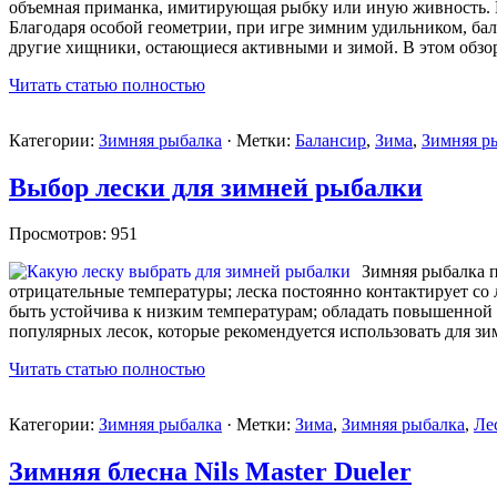
объемная приманка, имитирующая рыбку или иную живность. Вы
Благодаря особой геометрии, при игре зимним удильником, бал
другие хищники, остающиеся активными и зимой. В этом обзо
Читать статью полностью
Категории:
Зимняя рыбалка
· Метки:
Балансир
,
Зима
,
Зимняя р
Выбор лески для зимней рыбалки
Просмотров: 951
Зимняя рыбалка п
отрицательные температуры; леска постоянно контактирует со л
быть устойчива к низким температурам; обладать повышенной 
популярных лесок, которые рекомендуется использовать для з
Читать статью полностью
Категории:
Зимняя рыбалка
· Метки:
Зима
,
Зимняя рыбалка
,
Ле
Зимняя блесна Nils Master Dueler