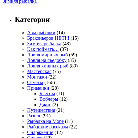
Зимняя рыбалка
Категории
Азы рыбалки
(14)
Браконьеров НЕТ!!!
(15)
Зимняя рыбалка
(48)
Как поймать…
(37)
Ловля мирных рыб
(59)
Ловля на съедобку
(35)
Ловля хищных рыб
(80)
Мастерская
(75)
Монтажи
(22)
Отчеты
(166)
Приманки
(28)
Блесны
(11)
Воблеры
(12)
Джиг
(2)
Путешествия
(21)
Разное
(91)
Рыбалка на Море
(11)
Рыбацкие рассказы
(22)
Снаряжение
(12)
Снасти
(33)