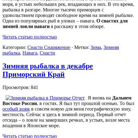
моря, в устьях небольших рек, впадающих в них. В это время,
рыбалка в разгаре. Многие тысячи приморцев с
удовольствием проводят свободное время на зимней рыбалке.
Одна из популярных рыб в уловах – навага.
О снастях для
зимней ловли наваги
я расскажу в этом обзоре.
Читать статью полностью
Категории:
Снасти Снаряжение
· Метки:
Зима
,
Зимняя
рыбалка
,
Навага
,
Снасти
Зимняя рыбалка в декабре
Приморский Край
Просмотров: 841
Я вновь на
Дальнем
Востоке России
, в гостях. Я был тут прошлой осенью. То был
особый вояж
в совсем новую для меня географическую зону,
местность. Сейчас я здесь в зимний период. Первый отчет
отсюда – о ловле на замерзших речках, в устьях, возле места
впадения в Японское море.
Читать статью полностью