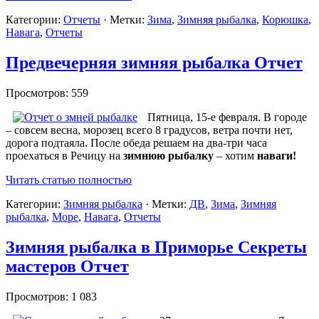
Категории:
Отчеты
· Метки:
Зима
,
Зимняя рыбалка
,
Корюшка
,
Навага
,
Отчеты
Предвечерняя зимняя рыбалка Отчет
Просмотров: 559
Пятница, 15-е февраля. В городе
– совсем весна, морозец всего 8 градусов, ветра почти нет,
дорога подтаяла. После обеда решаем на два-три часа
проехаться в Речицу на
зимнюю рыбалку
– хотим
наваги!
Читать статью полностью
Категории:
Зимняя рыбалка
· Метки:
ДВ
,
Зима
,
Зимняя
рыбалка
,
Море
,
Навага
,
Отчеты
Зимняя рыбалка в Приморье Секреты
мастеров Отчет
Просмотров: 1 083