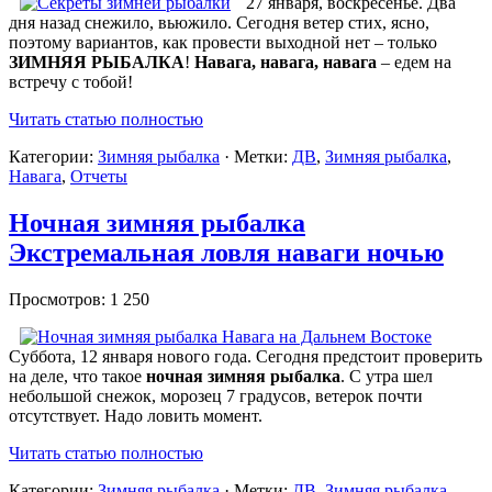
27 января, воскресенье. Два
дня назад снежило, вьюжило. Сегодня ветер стих, ясно,
поэтому вариантов, как провести выходной нет – только
ЗИМНЯЯ РЫБАЛКА
!
Навага, навага, навага
– едем на
встречу с тобой!
Читать статью полностью
Категории:
Зимняя рыбалка
· Метки:
ДВ
,
Зимняя рыбалка
,
Навага
,
Отчеты
Ночная зимняя рыбалка
Экстремальная ловля наваги ночью
Просмотров: 1 250
Суббота, 12 января нового года. Сегодня предстоит проверить
на деле, что такое
ночная зимняя рыбалка
. С утра шел
небольшой снежок, морозец 7 градусов, ветерок почти
отсутствует. Надо ловить момент.
Читать статью полностью
Категории:
Зимняя рыбалка
· Метки:
ДВ
,
Зимняя рыбалка
,