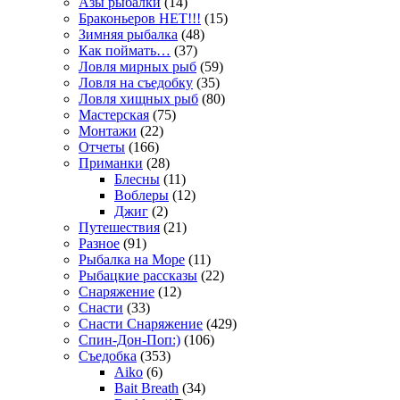
Азы рыбалки
(14)
Браконьеров НЕТ!!!
(15)
Зимняя рыбалка
(48)
Как поймать…
(37)
Ловля мирных рыб
(59)
Ловля на съедобку
(35)
Ловля хищных рыб
(80)
Мастерская
(75)
Монтажи
(22)
Отчеты
(166)
Приманки
(28)
Блесны
(11)
Воблеры
(12)
Джиг
(2)
Путешествия
(21)
Разное
(91)
Рыбалка на Море
(11)
Рыбацкие рассказы
(22)
Снаряжение
(12)
Снасти
(33)
Снасти Снаряжение
(429)
Спин-Дон-Поп:)
(106)
Съедобка
(353)
Aiko
(6)
Bait Breath
(34)