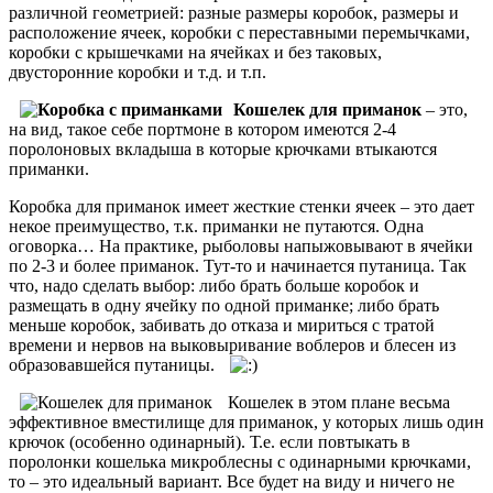
различной геометрией: разные размеры коробок, размеры и
расположение ячеек, коробки с переставными перемычками,
коробки с крышечками на ячейках и без таковых,
двусторонние коробки и т.д. и т.п.
Кошелек для приманок
– это,
на вид, такое себе портмоне в котором имеются 2-4
поролоновых вкладыша в которые крючками втыкаются
приманки.
Коробка для приманок имеет жесткие стенки ячеек – это дает
некое преимущество, т.к. приманки не путаются. Одна
оговорка… На практике, рыболовы напыжовывают в ячейки
по 2-3 и более приманок. Тут-то и начинается путаница. Так
что, надо сделать выбор: либо брать больше коробок и
размещать в одну ячейку по одной приманке; либо брать
меньше коробок, забивать до отказа и мириться с тратой
времени и нервов на выковыривание воблеров и блесен из
образовавшейся путаницы.
Кошелек в этом плане весьма
эффективное вместилище для приманок, у которых лишь один
крючок (особенно одинарный). Т.е. если повтыкать в
поролонки кошелька микроблесны с одинарными крючками,
то – это идеальный вариант. Все будет на виду и ничего не