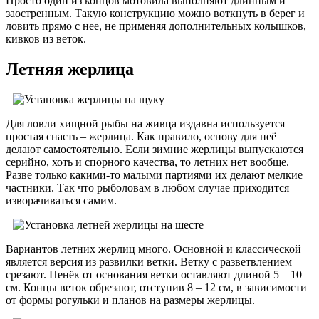
Просто один из концов мотовила выполняют длинным и
заостренным. Такую конструкцию можно воткнуть в берег и
ловить прямо с нее, не применяя дополнительных колышков,
кивков из веток.
Летняя жерлица
Для ловли хищной рыбы на живца издавна используется
простая снасть – жерлица. Как правило, основу для неё
делают самостоятельно. Если зимние жерлицы выпускаются
серийно, хоть и спорного качества, то летних нет вообще.
Разве только какими-то малыми партиями их делают мелкие
частники. Так что рыболовам в любом случае приходится
изворачиваться самим.
Вариантов летних жерлиц много. Основной и классической
является версия из развилки ветки. Ветку с разветвлением
срезают. Пенёк от основания ветки оставляют длиной 5 – 10
см. Концы веток обрезают, отступив 8 – 12 см, в зависимости
от формы рогульки и планов на размеры жерлицы.