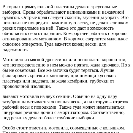
В торцах прямоугольной пластины делают треугольные
выборки. Срезы обрабатывают напильниками и наждачной
бумагой. Острые края следует скосить, заусеницы убрать. Это
позволит не повредить намотанную леску, не делать слишком
резких переломов на ней. Также это даст возможность
обезопасить себя от царапин. Комфортнее работать с хорошо
отполированным мотовилом. В корпусе сверлится маленькое
сквозное отверстие. Туда вяжется конец лески, для
надежности.
Мотовило из мягкой древесины или пенопласта хорошо тем,
что непосредственно в нем можно прятать жала крючков. Но я
бы не советовал. Все же заточка будет теряться. Лучше
фиксировать крючки к мотовилу при помощи кусочков
пластыря или надевать на жала кембрики, трубочки от
проволочной изоляции.
Бывают мотовила из двух секций. Обычно на одну пару
зазубрин наматывается основная леска, а на вторую – отрезок
рабочей лесы с поводками. Также туда может наматываться
шнуровая резинка донки с амортизатором. Соответственно,
под резинку делают более глубокие выборки.
Особо стоит отметить мотовила, совмещенные с колышком.