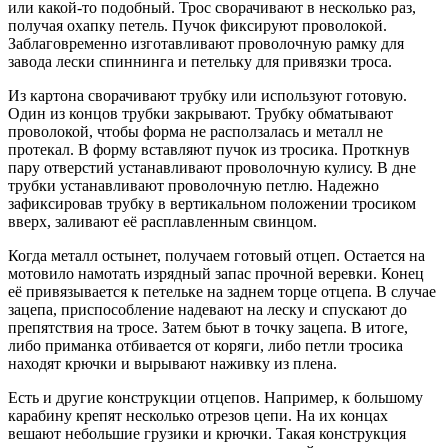
или какой-то подобный. Трос сворачивают в несколько раз,
получая охапку петель. Пучок фиксируют проволокой.
Заблаговременно изготавливают проволочную рамку для
завода лески спиннинга и петельку для привязки троса.
Из картона сворачивают трубку или используют готовую.
Один из концов трубки закрывают. Трубку обматывают
проволокой, чтобы форма не расползалась и металл не
протекал. В форму вставляют пучок из тросика. Проткнув
пару отверстий устанавливают проволочную кулису. В дне
трубки устанавливают проволочную петлю. Надежно
зафиксировав трубку в вертикальном положении тросиком
вверх, заливают её расплавленным свинцом.
Когда металл остынет, получаем готовый отцеп. Остается на
мотовило намотать изрядный запас прочной веревки. Конец
её привязывается к петельке на заднем торце отцепа. В случае
зацепа, приспособление надевают на леску и спускают до
препятствия на тросе. Затем бьют в точку зацепа. В итоге,
либо приманка отбивается от коряги, либо петли тросика
находят крючки и вырывают наживку из плена.
Есть и другие конструкции отцепов. Например, к большому
карабину крепят несколько отрезов цепи. На их концах
вешают небольшие грузики и крючки. Такая конструкция