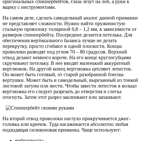
оригинальных спиннербейтов, глаза лезут на лоб, а руки к
ящику с инструментами.
На самом деле, сделать самодельный аналог данной приманки
не представляет сложности. Нужно найти пружинистую
стальную проволоку толщиной 0,8 – 1,2 мм, в зависимости от
размеров спиннербейта. Посередине делается петелька. Для
обеспечения вертикального баланса лучше не делать
перекрутку, просто сгибают в одной плоскости. Концы
проволоки разводят под углом 70 – 80 градусов. Верхний
отвод делают немного короче. На его конце круглогубцами
скручивают петельку. В нее вводят маленький аккуратный
вертлюжок. На другой конец вертлюжка цепляют лепесток.
Он может быть готовый, от старой разобранной блесны
вертушки. Может быть и самодельный, вырезанный из тонкой
листовой латуни или жести. Чтобы завести лепесток в кольцо
вертлюжка его следует разрезать до отверстия и слегка
отогнуть. Затем этот разрез заклеивают или запаивают.
На второй отвод проволоки наглухо прикручивается джиг-
головка или крючок. Туда насаживается абсолютно любая
подходящая силиконовая приманка. Чаще используют:
виброхвосты