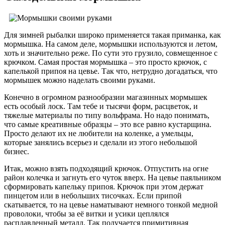
Для зимней рыбалки широко применяется такая приманка, как
мормышка. На самом деле, мормышки используются и летом,
хоть и значительно реже. По сути это грузило, совмещенное с
крючком. Самая простая мормышка – это просто крючок, с
капелькой припоя на цевье. Так что, нетрудно догадаться, что
мормышек можно наделать своими руками.
Конечно в огромном разнообразии магазинных мормышек
есть особый лоск. Там тебе и тысячи форм, расцветок, и
тяжелые материалы по типу вольфрама. Но надо понимать,
что самые креативные образцы – это все равно кустарщина.
Просто делают их не любители на коленке, а умельцы,
которые занялись всерьез и сделали из этого небольшой
бизнес.
Итак, можно взять подходящий крючок. Отпустить на огне
район колечка и загнуть его чуток вверх. На цевье паяльником
сформировать капельку припоя. Крючок при этом держат
пинцетом или в небольших тисочках. Если припой
скатывается, то на цевье наматывают немного тонкой медной
проволоки, чтобы за её витки и усики цеплялся
расплавленный металл. Так получается примитивная