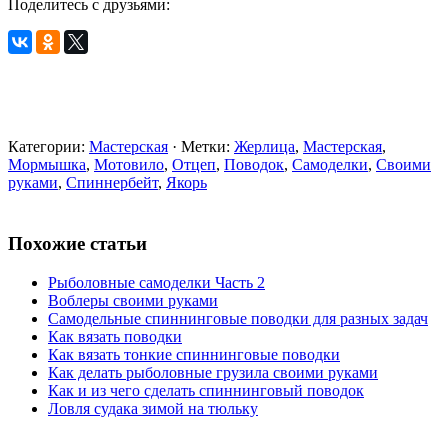
Поделитесь с друзьями:
Категории:
Мастерская
· Метки:
Жерлица
,
Мастерская
,
Мормышка
,
Мотовило
,
Отцеп
,
Поводок
,
Самоделки
,
Своими
руками
,
Спиннербейт
,
Якорь
Похожие статьи
Рыболовные самоделки Часть 2
Воблеры своими руками
Самодельные спиннинговые поводки для разных задач
Как вязать поводки
Как вязать тонкие спиннинговые поводки
Как делать рыболовные грузила своими руками
Как и из чего сделать спиннинговый поводок
Ловля судака зимой на тюльку