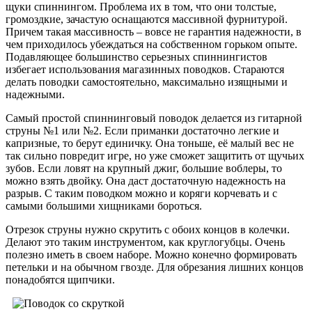
щуки спиннингом. Проблема их в том, что они толстые,
громоздкие, зачастую оснащаются массивной фурнитурой.
Причем такая массивность – вовсе не гарантия надежности, в
чем приходилось убеждаться на собственном горьком опыте.
Подавляющее большинство серьезных спиннингистов
избегает использования магазинных поводков. Стараются
делать поводки самостоятельно, максимально изящными и
надежными.
Самый простой спиннинговый поводок делается из гитарной
струны №1 или №2. Если приманки достаточно легкие и
капризные, то берут единичку. Она тоньше, её малый вес не
так сильно повредит игре, но уже сможет защитить от щучьих
зубов. Если ловят на крупный джиг, большие воблеры, то
можно взять двойку. Она даст достаточную надежность на
разрыв. С таким поводком можно и коряги корчевать и с
самыми большими хищниками бороться.
Отрезок струны нужно скрутить с обоих концов в колечки.
Делают это таким инструментом, как круглогубцы. Очень
полезно иметь в своем наборе. Можно конечно формировать
петельки и на обычном гвозде. Для обрезания лишних концов
понадобятся щипчики.