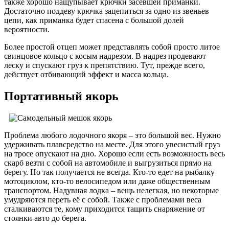
также хорошо нащупывает крючки засевшей приманки.
Достаточно поддеву крючка зацепиться за одно из звеньев
цепи, как приманка будет спасена с большой долей
вероятности.
Более простой отцеп может представлять собой просто литое
свинцовое кольцо с косым надрезом. В надрез продевают
леску и спускают груз к препятствию. Тут, прежде всего,
действует отбивающий эффект и масса кольца.
Портативный якорь
Проблема любого лодочного якоря – это большой вес. Нужно
удерживать плавсредство на месте. Для этого увесистый груз
на тросе опускают на дно. Хорошо если есть возможность весь
скарб везти с собой на автомобиле и выгрузиться прямо на
берегу. Но так получается не всегда. Кто-то едет на рыбалку
мотоциклом, кто-то велосипедом или даже общественным
транспортом. Надувная лодка – вещь нелегкая, но некоторые
умудряются переть её с собой. Также с проблемами веса
сталкиваются те, кому приходится тащить снаряжение от
стоянки авто до берега.