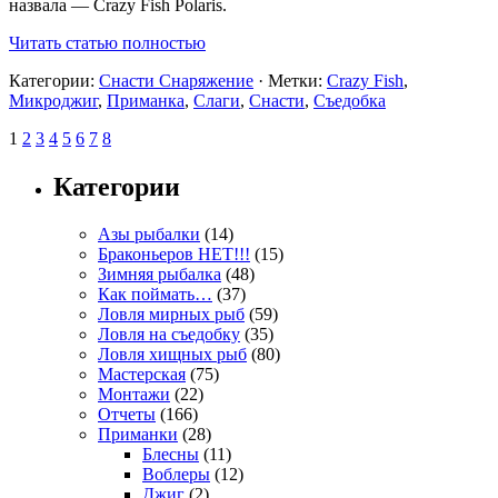
назвала — Crazy Fish Polaris.
Читать статью полностью
Категории:
Снасти Снаряжение
· Метки:
Crazy Fish
,
Микроджиг
,
Приманка
,
Слаги
,
Снасти
,
Съедобка
1
2
3
4
5
6
7
8
Категории
Азы рыбалки
(14)
Браконьеров НЕТ!!!
(15)
Зимняя рыбалка
(48)
Как поймать…
(37)
Ловля мирных рыб
(59)
Ловля на съедобку
(35)
Ловля хищных рыб
(80)
Мастерская
(75)
Монтажи
(22)
Отчеты
(166)
Приманки
(28)
Блесны
(11)
Воблеры
(12)
Джиг
(2)