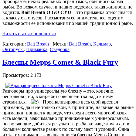
прообразом неких реальных огранизмов, обычного корма
рыбы. Во всяком случае, в наших водоемах такая живность не
водится.
Bait Breath O-GO-CYU
– это приманка относящаяся
к классу октопусов. Рассмотрим ее внимательнее, оценим
возможности ее использования по нашей традиционной рыбе.
Читать статью полностью
Категории:
Bait Breath
· Метки:
Bait Breath
,
Кальмар
,
Октопусы
,
Приманка
,
Съедобка
Блесны Mepps Comet & Black Fury
Просмотров: 2 173
Разговоры про универсальную блесну – это, конечно,
бестолково, но, в мире без совершенства надо к нему
стремиться.
Проанализировав весь свой арсенал
приманок, да и не только свой, в-принципе, наявные на рынке
приманки, пришел к выводу, что среди всего многообразия
есть модели, максимально приближенные к универсальным,
позволяющие добиться результат в рыбалке чаще других, и в
большем количестве разных по складу мест и условий. Одна
из таких приманок – вращающиеся блесны Mepps Comet и