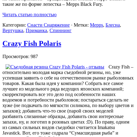
такие же по форме лепестка – Mepps Black Fury.
Читать статью полностью
Категории:
Снасти Снаряжение
· Метки:
Mepps
,
Блесна
,
Вертушка
,
Приманка
,
Спиннинг
Crazy Fish Polaris
Просмотров: 987
Crazy Fish –
относительно молодая марка съедобной резины, но, уже
успевшая заявить о себе на отечественном рынке рыболовных
товаров. Какая была идея у компании? Собрать все самое
лучшее из модельного ряда ведущих японских компаний;
скорректировать все это дело под особенности наших
водоемов и потребности рыболовов; постараться сделать не
хуже (не подкачать по мягкости силикона, по выбору цветов и
запахов); добавить что-то свое (парой своих моделей
разбавить слизанные образцы, добавить свои интересные
запахи, ну, и логотип в розовых цветах :D). По праву, одним
из самых сильных видов съедобки считается Imakatsu
Javastick. Вот, его тоже содрала “Сумасшедшая рыба” и