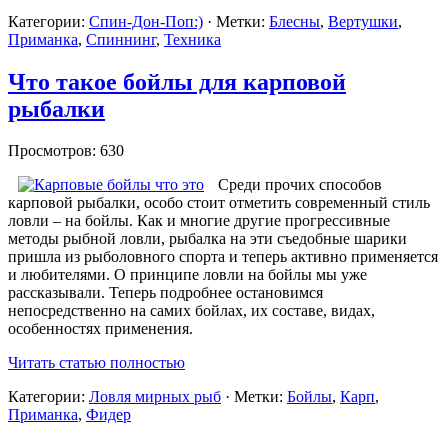
Категории:
Спин-Дон-Поп:)
· Метки:
Блесны
,
Вертушки
,
Приманка
,
Спиннинг
,
Техника
Что такое бойлы для карповой
рыбалки
Просмотров: 630
Среди прочих способов
карповой рыбалки, особо стоит отметить современный стиль
ловли – на бойлы. Как и многие другие прогрессивные
методы рыбной ловли, рыбалка на эти съедобные шарики
пришла из рыболовного спорта и теперь активно применяется
и любителями. О принципе ловли на бойлы мы уже
рассказывали. Теперь подробнее остановимся
непосредственно на самих бойлах, их составе, видах,
особенностях применения.
Читать статью полностью
Категории:
Ловля мирных рыб
· Метки:
Бойлы
,
Карп
,
Приманка
,
Фидер