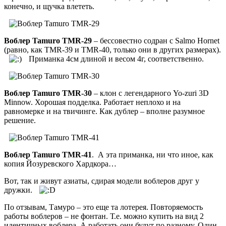
конечно, и щучка влететь.
Воблер Tamuro TMR-29
– бессовестно содран с Salmo Hornet
(равно, как TMR-39 и TMR-40, только они в других размерах).
Приманка 4см длиной и весом 4г, соответственно.
Воблер Tamuro TMR-30
– клон с легендарного Yo-zuri 3D
Minnow. Хорошая подделка. Работает неплохо и на
равномерке и на твичинге. Как дублер – вполне разумное
решение.
Воблер Tamuro TMR-41
. А эта приманка, ни что иное, как
копия Йозуревского Хардкора…
Вот, так и живут азиаты, сдирая модели воблеров друг у
дружки.
По отзывам, Тамуро – это еще та лотерея. Повторяемость
работы воблеров – не фонтан. Т.е. можно купить на вид 2
идентичных воблера. А работать они будут по разному. Один,