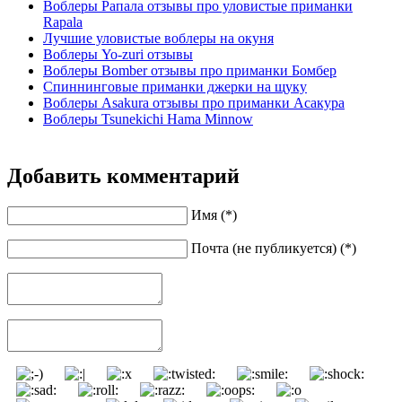
Воблеры Рапала отзывы про уловистые приманки
Rapala
Лучшие уловистые воблеры на окуня
Воблеры Yo-zuri отзывы
Воблеры Bomber отзывы про приманки Бомбер
Спиннинговые приманки джерки на щуку
Воблеры Asakura отзывы про приманки Асакура
Воблеры Tsunekichi Hama Minnow
Добавить комментарий
Имя (*)
Почта (не публикуется) (*)