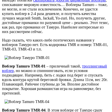
выходят попытки
скопировать дорогие фирменные воблеры
,
снискавшие мировую известность… Воблеры Tamuro – тоже,
не могли, и не стали исключением. Конечно, не удастся
купить воблер в 2-4 раза дешевле, и получить качества
лучших моделей Smith, Jackall, Yo-zuri. Но, получить другие,
достойные приманки по разумной цене – реально. Этот тезис,
как раз, про приманки от Тамуро. Наиболее интересные из
них рассмотрим сейчас.
Надо сказать, что каких-либо поэтических названия у
воблеров Тамуро нет. Есть кодировка TMR и номер: TMR-01,
TMR-03, TMR-43 и т.п.
Воблер Tamuro TMR-01
– приличный такой,
троллинговый
воблер
, но можно и спиннинговать, если условия
подходящие. Например, бить с лодки под берег и спускать
вдоль контура крутой береговой бровки. Длина 11см, вес 20г.
Плавающий. Рабочие глубины до 5м. Вполне достойное
покрытие. Хорошая размашистая игра на равномерке, без
претензий.
Воблер Tamuro TMR-04
. В этом воблере от Тамуро сразу