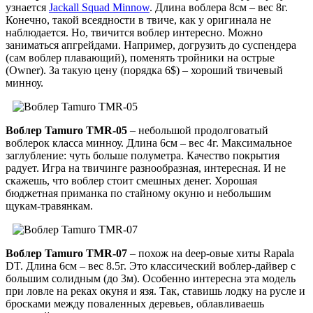
узнается
Jackall Squad Minnow
. Длина воблера 8см – вес 8г.
Конечно, такой всеядности в твиче, как у оригинала не
наблюдается. Но, твичится воблер интересно. Можно
заниматься апгрейдами. Например, догрузить до суспендера
(сам воблер плавающий), поменять тройники на острые
(Owner). За такую цену (порядка 6$) – хороший твичевый
минноу.
Воблер Tamuro TMR-05
– небольшой продолговатый
воблерок класса минноу. Длина 6см – вес 4г. Максимальное
заглубление: чуть больше полуметра. Качество покрытия
радует. Игра на твичинге разнообразная, интересная. И не
скажешь, что воблер стоит смешных денег. Хорошая
бюджетная приманка по стайному окуню и небольшим
щукам-травянкам.
Воблер Tamuro TMR-07
– похож на deep-овые хиты Rapala
DT. Длина 6см – вес 8.5г. Это классический воблер-дайвер с
большим солидным (до 3м). Особенно интересна эта модель
при ловле на реках окуня и язя. Так, ставишь лодку на русле и
бросками между поваленных деревьев, облавливаешь