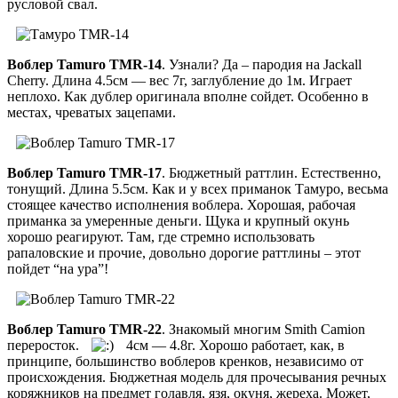
русловой свал.
Воблер Tamuro TMR-14
. Узнали? Да – пародия на Jackall
Cherry. Длина 4.5см — вес 7г, заглубление до 1м. Играет
неплохо. Как дублер оригинала вполне сойдет. Особенно в
местах, чреватых зацепами.
Воблер Tamuro TMR-17
. Бюджетный раттлин. Естественно,
тонущий. Длина 5.5см. Как и у всех приманок Тамуро, весьма
стоящее качество исполнения воблера. Хорошая, рабочая
приманка за умеренные деньги. Щука и крупный окунь
хорошо реагируют. Там, где стремно использовать
рапаловские и прочие, довольно дорогие раттлины – этот
пойдет “на ура”!
Воблер Tamuro TMR-22
. Знакомый многим Smith Camion
переросток.
4см — 4.8г. Хорошо работает, как, в
принципе, большинство воблеров кренков, независимо от
происхождения. Бюджетная модель для прочесывания речных
коряжников на предмет голавля, язя, окуня, жереха. Может,