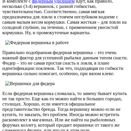
В комплекте с
фидерным удилищем
идут, как правило,
несколько (3-4) вершинок, с разной гибкостью,
чувствительностью. Соответственно, самая мягкая
предназначена для ловли в стоячем неглубоком водоеме с
самым малым весом кормушки. Самая жесткая – для ловли на
солидной глубине, на течении, с применением увесистой
кормушки. Ну, и промежуточные варианты.
Правильно подобранная фидерная вершинка – это очень
важный фактор для успешной рыбалки данным типом снасти.
Фидер – это не самая простая снасть и ловля, в плане
идентификации поклевок. Так что, подходящая по гибкости
вершинка сильно помогает, особенно, при вялом клеве.
Если фидерная вершинка сломалась, то замену бывает купить
не так просто. Еще как-то можно найти в больших городах,
столицах. Хорошо, если имеется официальное
представительство бренда. Тогда вершинку можно если не
купить, то заказать, без проблем. Иногда можно встретить
раскомплект в магазинах. Или же найти на рыболовных
форумах коллегу, который продает вершинки от такого же
сломанного фидера, или что-то в этом роде.