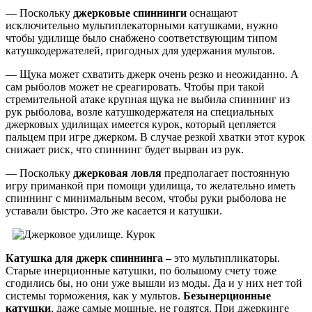
— Поскольку
джерковые спиннинги
оснащают
исключительно мультиплекаторными катушками, нужно
чтобы удилище было снабжено соответствующим типом
катушкодержателей, пригодных для удержания мультов.
— Щука может схватить джерк очень резко и неожиданно. А
сам рыболов может не среагировать. Чтобы при такой
стремительной атаке крупная щука не выбила спиннинг из
рук рыболова, возле катушкодержателя на специальных
джерковых удилищах имеется курок, который цепляется
пальцем при игре джерком. В случае резкой хватки этот курок
снижает риск, что спиннинг будет вырван из рук.
— Поскольку
джерковая ловля
предполагает постоянную
игру приманкой при помощи удилища, то желательно иметь
спиннинг с минимальным весом, чтобы руки рыболова не
уставали быстро. Это же касается и катушки.
Катушка для джерк спиннинга –
это мультипликаторы.
Старые инерционные катушки, по большому счету тоже
сгодились бы, но они уже вышли из моды. Да и у них нет той
системы торможения, как у мультов.
Безынерционные
катушки
, даже самые мощные, не годятся. При джеркинге