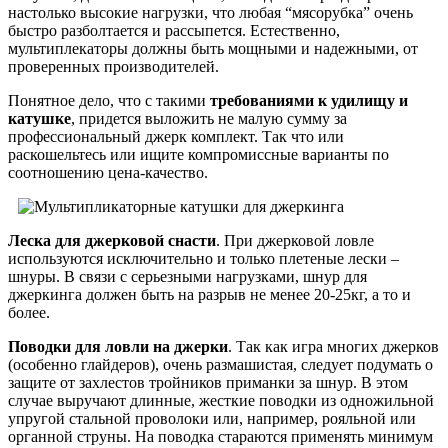
настолько высокие нагрузки, что любая “мясорубка” очень
быстро разболтается и рассыпется. Естественно,
мультиплекаторы должны быть мощными и надежными, от
проверенных производителей.
Понятное дело, что с такими
требованиями к удилищу и
катушке
, придется выложить не малую сумму за
профессиональный джерк комплект. Так что или
раскошельтесь или ищите компромиссные варианты по
соотношению цена-качество.
Леска для джерковой снасти
. При джерковой ловле
используются исключительно и только плетеные лески –
шнуры. В связи с серьезными нагрузками, шнур для
джеркинга должен быть на разрыв не менее 20-25кг, а то и
более.
Поводки для ловли на джерки
. Так как игра многих джерков
(особенно глайдеров), очень размашистая, следует подумать о
защите от захлестов тройников приманки за шнур. В этом
случае выручают длинные, жесткие поводки из одножильной
упругой стальной проволоки или, например, рояльной или
органной струны. На поводка стараются применять минимум