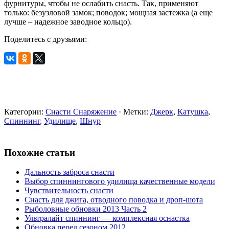
фурнитуры, чтобы не ослабить снасть. Так, применяют
только: безузловой замок; поводок; мощная застежка (а еще
лучше – надежное заводное кольцо).
Поделитесь с друзьями:
Категории:
Снасти Снаряжение
· Метки:
Джерк
,
Катушка
,
Спиннинг
,
Удилище
,
Шнур
Похожие статьи
Дальность заброса снасти
Выбор спиннингового удилища качественные модели
Чувствительность снасти
Снасть для джига, отводного поводка и дроп-шота
Рыболовные обновки 2013 Часть 2
Ультралайт спиннинг — комплексная оснастка
Обновка перед сезоном 2012