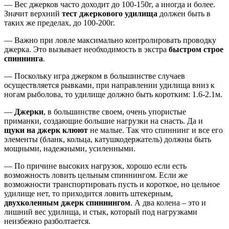
— Вес джерков часто доходит до 100-150г, а иногда и более.
Значит верхний
тест джеркового удилища
должен быть в
таких же пределах, до 100-200г.
— Важно при ловле максимально контролировать проводку
джерка. Это вызывает необходимость в экстра
быстром строе
спиннинга
.
— Поскольку игра джерком в большинстве случаев
осуществляется рывками, при направлении удилища вниз к
ногам рыболова, то удилище должно быть коротким: 1.6-2.1м.
—
Джерки
, в большинстве своем, очень упористые
приманки, создающие большие нагрузки на снасть. Да и
щуки на джерк клюют
не малые. Так что спиннинг и все его
элементы (бланк, кольца, катушкодержатель) должны быть
мощными, надежными, усиленными.
— По причине высоких нагрузок, хорошо если есть
возможность ловить цельным спиннингом. Если же
возможности транспортировать пусть и короткое, но цельное
удилище нет, то приходится ловить штекерным,
двухколенным джерк спиннингом
. А два колена – это и
лишний вес удилища, и стык, который под нагрузками
неизбежно разболтается.