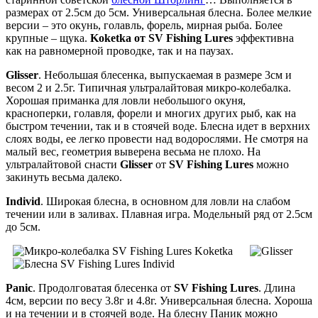
размерах от 2.5см до 5см. Универсальная блесна. Более мелкие
версии – это окунь, голавль, форель, мирная рыба. Более
крупные – щука.
Koketka от SV Fishing Lures
эффективна
как на равномерной проводке, так и на паузах.
Glisser
. Небольшая блесенка, выпускаемая в размере 3см и
весом 2 и 2.5г. Типичная ультралайтовая микро-колебалка.
Хорошая приманка для ловли небольшого окуня,
красноперки, голавля, форели и многих других рыб, как на
быстром течении, так и в стоячей воде. Блесна идет в верхних
слоях воды, ее легко провести над водорослями. Не смотря на
малый вес, геометрия выверена весьма не плохо. На
ультралайтовой снасти
Glisser
от
SV Fishing Lures
можно
закинуть весьма далеко.
Individ
. Широкая блесна, в основном для ловли на слабом
течении или в заливах. Плавная игра. Модельный ряд от 2.5см
до 5см.
Panic
. Продолговатая блесенка от
SV Fishing Lures
. Длина
4см, версии по весу 3.8г и 4.8г. Универсальная блесна. Хороша
и на течении и в стоячей воде. На блесну Паник можно