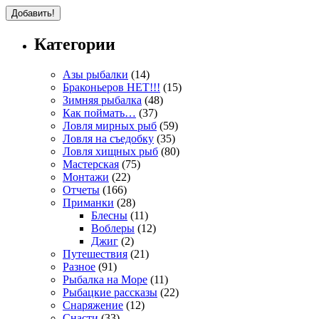
Категории
Азы рыбалки
(14)
Браконьеров НЕТ!!!
(15)
Зимняя рыбалка
(48)
Как поймать…
(37)
Ловля мирных рыб
(59)
Ловля на съедобку
(35)
Ловля хищных рыб
(80)
Мастерская
(75)
Монтажи
(22)
Отчеты
(166)
Приманки
(28)
Блесны
(11)
Воблеры
(12)
Джиг
(2)
Путешествия
(21)
Разное
(91)
Рыбалка на Море
(11)
Рыбацкие рассказы
(22)
Снаряжение
(12)
Снасти
(33)