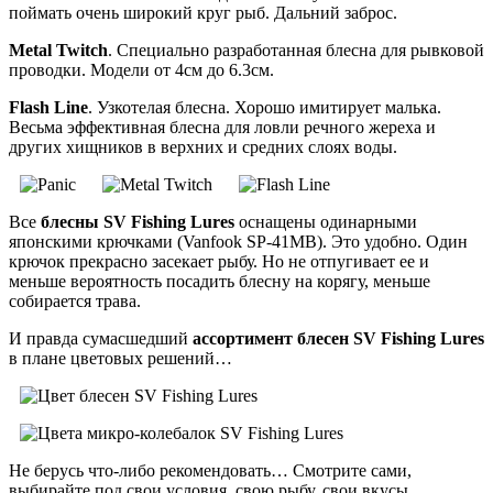
поймать очень широкий круг рыб. Дальний заброс.
Metal Twitch
. Специально разработанная блесна для рывковой
проводки. Модели от 4см до 6.3см.
Flash Line
. Узкотелая блесна. Хорошо имитирует малька.
Весьма эффективная блесна для ловли речного жереха и
других хищников в верхних и средних слоях воды.
Все
блесны SV Fishing Lures
оснащены одинарными
японскими крючками (Vanfook SP-41MB). Это удобно. Один
крючок прекрасно засекает рыбу. Но не отпугивает ее и
меньше вероятность посадить блесну на корягу, меньше
собирается трава.
И правда сумасшедший
ассортимент блесен SV Fishing Lures
в плане цветовых решений…
Не берусь что-либо рекомендовать… Смотрите сами,
выбирайте под свои условия, свою рыбу, свои вкусы.