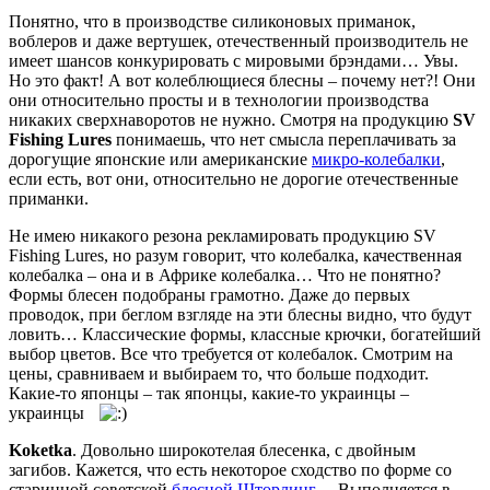
Понятно, что в производстве силиконовых приманок,
воблеров и даже вертушек, отечественный производитель не
имеет шансов конкурировать с мировыми брэндами… Увы.
Но это факт! А вот колеблющиеся блесны – почему нет?! Они
они относительно просты и в технологии производства
никаких сверхнаворотов не нужно. Смотря на продукцию
SV
Fishing Lures
понимаешь, что нет смысла переплачивать за
дорогущие японские или американские
микро-колебалки
,
если есть, вот они, относительно не дорогие отечественные
приманки.
Не имею никакого резона рекламировать продукцию SV
Fishing Lures, но разум говорит, что колебалка, качественная
колебалка – она и в Африке колебалка… Что не понятно?
Формы блесен подобраны грамотно. Даже до первых
проводок, при беглом взгляде на эти блесны видно, что будут
ловить… Классические формы, классные крючки, богатейший
выбор цветов. Все что требуется от колебалок. Смотрим на
цены, сравниваем и выбираем то, что больше подходит.
Какие-то японцы – так японцы, какие-то украинцы –
украинцы
Koketka
. Довольно широкотелая блесенка, с двойным
загибов. Кажется, что есть некоторое сходство по форме со
старинной советской
блесной Шторлинг
… Выполняется в