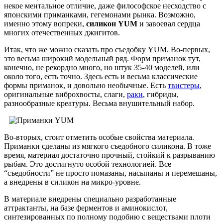
некое ментальное отличие, даже философское несходство с
японскими приманками, гегемонами рынка. Возможно,
именно этому вопреки,
силикон YUM
и завоевал сердца
многих отечественных джигитов.
Итак, что же можно сказать про съедобку YUM. Во-первых,
это весьма широкий модельный ряд. Форм приманок тут,
конечно, не рекордно много, но штук 35-40 моделей, или
около того, есть точно. Здесь есть и весьма классические
формы приманок, и довольно необычные. Есть
твистеры
,
оригинальные виброхвосты, слаги,
раки
, гибриды,
разнообразные креатуры. Весьма внушительный набор.
Во-вторых, стоит отметить особые свойства материала.
Приманки сделаны из мягкого съедобного силикона. В тоже
время, материал достаточно прочный, стойкий к разрыванию
рыбам. Это достигнуто особой технологией. Все
“съедобности” не просто помазаны, насыпаны и перемешаны,
а внедрены в силикон на микро-уровне.
В материале внедрены специально разработанные
аттрактанты, на базе ферментов и аминокислот,
синтезированных по полному подобию с веществами плоти