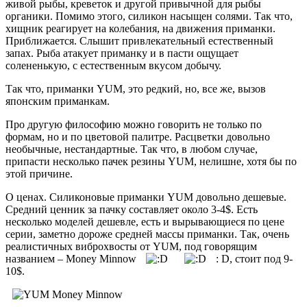
живой рыбы, креветок и другой привычной для рыбы
органики. Помимо этого, силикон насыщен солями. Так что,
хищник реагирует на колебания, на движения приманки.
Приближается. Слышит привлекательный естественный
запах. Рыба атакует приманку и в пасти ощущает
солененькую, с естественным вкусом добычу.
Так что, приманки YUM, это редкий, но, все же, вызов
японским приманкам.
Про другую философию можно говорить не только по
формам, но и по цветовой палитре. Расцветки довольно
необычные, нестандартные. Так что, в любом случае,
припасти несколько пачек резины YUM, нелишне, хотя бы по
этой причине.
О ценах. Силиконовые приманки YUM довольно дешевые.
Средний ценник за пачку составляет около 3-4$. Есть
несколько моделей дешевле, есть и вырывающиеся по цене
серии, заметно дороже средней массы приманки. Так, очень
реалистичных виброхвосты от YUM, под говорящим
названием – Money Minnow
: D, стоит под 9-
10$.