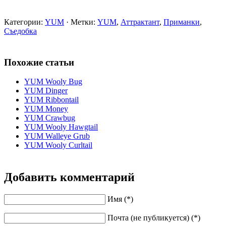
Категории:
YUM
· Метки:
YUM
,
Аттрактант
,
Приманки
,
Съедобка
Похожие статьи
YUM Wooly Bug
YUM Dinger
YUM Ribbontail
YUM Money
YUM Crawbug
YUM Wooly Hawgtail
YUM Walleye Grub
YUM Wooly Curltail
Добавить комментарий
Имя (*)
Почта (не публикуется) (*)