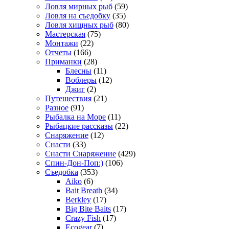
Ловля мирных рыб
(59)
Ловля на съедобку
(35)
Ловля хищных рыб
(80)
Мастерская
(75)
Монтажи
(22)
Отчеты
(166)
Приманки
(28)
Блесны
(11)
Воблеры
(12)
Джиг
(2)
Путешествия
(21)
Разное
(91)
Рыбалка на Море
(11)
Рыбацкие рассказы
(22)
Снаряжение
(12)
Снасти
(33)
Снасти Снаряжение
(429)
Спин-Дон-Поп:)
(106)
Съедобка
(353)
Aiko
(6)
Bait Breath
(34)
Berkley
(17)
Big Bite Baits
(17)
Crazy Fish
(17)
Ecogear
(7)