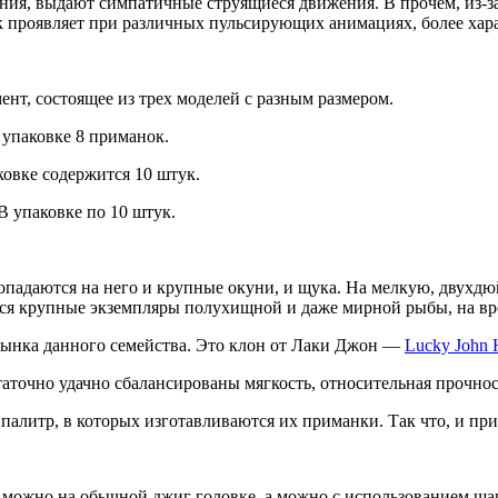
я, выдают симпатичные струящиеся движения. В прочем, из-за э
к проявляет при различных пульсирующих анимациях, более хар
нт, состоящее из трех моделей с разным размером.
В упаковке 8 приманок.
ковке содержится 10 штук.
В упаковке по 10 штук.
 Попадаются на него и крупные окуни, и щука. На мелкую, дву
я крупные экземпляры полухищной и даже мирной рыбы, на вроде
сынка данного семейства. Это клон от Лаки Джон —
Lucky John
таточно удачно сбалансированы мягкость, относительная прочнос
палитр, в которых изготавливаются их приманки. Так что, и пр
iny, можно на обычной джиг головке, а можно с использованием 