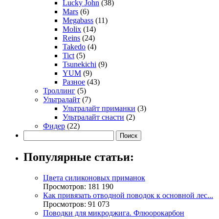
Lucky John
(38)
Mars
(6)
Megabass
(11)
Molix
(14)
Reins
(24)
Takedo
(4)
Tict
(5)
Tsunekichi
(9)
YUM
(9)
Разное
(43)
Троллинг
(5)
Ультралайт
(7)
Ультралайт приманки
(3)
Ультралайт снасти
(2)
Фидер
(22)
Популярные статьи:
Цвета силиконовых приманок
Просмотров: 181 190
Как привязать отводной поводок к основной лес...
Просмотров: 91 073
Поводки для микроджига. Флюорокарбон