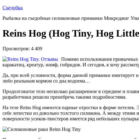
Съедобка
Рыбалка на съедобные силиконовые приманки Микроджиг Уль
Reins Hog (Hog Tiny, Hog Little
Просмотров: 4 409
Помимо использования привычных в
каракатиц, креатур, нимф, гибридов. И сегодня, я хочу рассмо
Да, при всей условности, форма данной приманки имитирует им
либо реальным кормом со дна водоема…
Продолговатое тело несколько расширенное в середине и плавн
разработчики решили пренебречь такими подробностями.
На теле Reins Hog имеются парные отростки в форме петелек. 
себе лепестки из довольно толстого силикона. А между этими
поверхности усиков-твистеров имеется ряд небольших пупыры