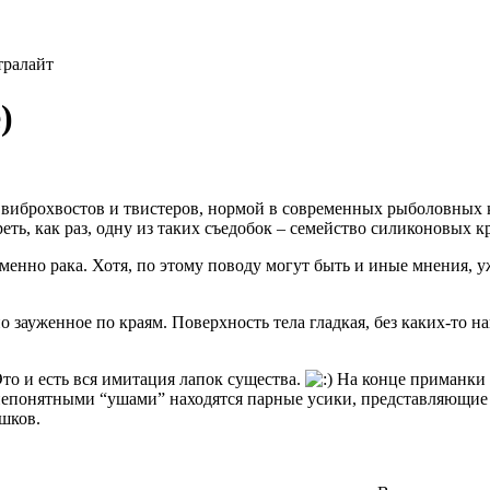
тралайт
)
иброхвостов и твистеров, нормой в современных рыболовных к
треть, как раз, одну из таких съедобок – семейство силиконовы
енно рака. Хотя, по этому поводу могут быть и иные мнения, у
о зауженное по краям. Поверхность тела гладкая, без каких-то 
Это и есть вся имитация лапок существа.
На конце приманки 
 непонятными “ушами” находятся парные усики, представляющие 
шков.