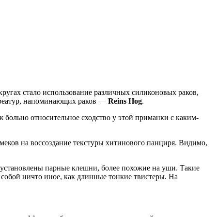
ругах стало использование различных силиконовых раков,
х креатур, напоминающих раков —
Reins Hog
.
ж больно относительное сходство у этой приманки с каким-
намеков на воссоздание текстуры хитинового панциря. Видимо,
установлены парные клешни, более похожие на уши. Такие
собой ничто иное, как длинные тонкие твистеры. На