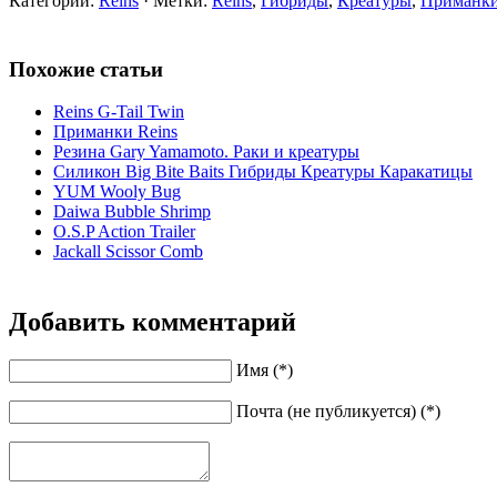
Категории:
Reins
· Метки:
Reins
,
Гибриды
,
Креатуры
,
Приманк
Похожие статьи
Reins G-Tail Twin
Приманки Reins
Резина Gary Yamamoto. Раки и креатуры
Силикон Big Bite Baits Гибриды Креатуры Каракатицы
YUM Wooly Bug
Daiwa Bubble Shrimp
O.S.P Action Trailer
Jackall Scissor Comb
Добавить комментарий
Имя (*)
Почта (не публикуется) (*)