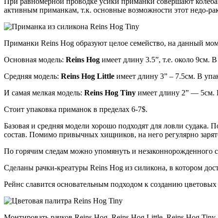
При равномерной проводке усики приманки совершают колебани
активным приманкам, т.к. основные возможности этот недо-ра
Приманки Reins Hog образуют целое семейство, на данный моме
Основная модель:
Reins Hog
имеет длину 3.5”, т.е. около 9см. 
Средняя модель:
Reins Hog Little
имеет длину 3” – 7.5см. В упа
И самая мелкая модель:
Reins Hog Tiny
имеет длину 2” — 5см. 
Стоит упаковка приманок в пределах 6-7$.
Базовая и средняя модели хорошо подходят для ловли судака.
состав. Помимо привычных хищников, на него регулярно зарятс
По горячим следам можно упомянуть и незаконнорожденного 
Сделаны рачки-креатуры Reins Hog из силикона, в котором дос
Рейнс славится основательным подходом к созданию цветовых 
Монтировать рачков Reins Hog, Reins Hog Little, Reins Hog T