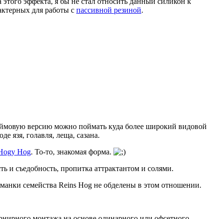
того эффекта, я бы не стал относить данный силикон к
актерных для работы с
пассивной резиной
.
хдюймовую версию можно поймать куда более широкий видовой
 язя, голавля, леща, сазана.
 Hogy Hog
. То-то, знакомая форма.
ть и съедобность, пропитка аттрактантом и солями.
иманки семейства Reins Hog не обделены в этом отношении.
шарнирного монтажа на основе одинарного или офсетного