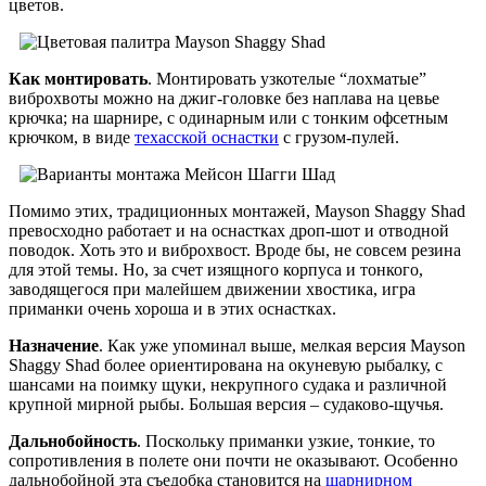
цветов.
Как монтировать
. Монтировать узкотелые “лохматые”
виброхвоты можно на джиг-головке без наплава на цевье
крючка; на шарнире, с одинарным или с тонким офсетным
крючком, в виде
техасской оснастки
с грузом-пулей.
Помимо этих, традиционных монтажей, Mayson Shaggy Shad
превосходно работает и на оснастках дроп-шот и отводной
поводок. Хоть это и виброхвост. Вроде бы, не совсем резина
для этой темы. Но, за счет изящного корпуса и тонкого,
заводящегося при малейшем движении хвостика, игра
приманки очень хороша и в этих оснастках.
Назначение
. Как уже упоминал выше, мелкая версия Mayson
Shaggy Shad более ориентирована на окуневую рыбалку, с
шансами на поимку щуки, некрупного судака и различной
крупной мирной рыбы. Большая версия – судаково-щучья.
Дальнобойность
. Поскольку приманки узкие, тонкие, то
сопротивления в полете они почти не оказывают. Особенно
дальнобойной эта съедобка становится на
шарнирном