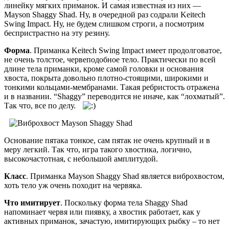
линейку мягких приманок. И самая известная из них —
Mayson Shaggy Shad. Ну, в очередной раз содрали Keitech
Swing Impact. Ну, не будем слишком строги, а посмотрим
беспристрастно на эту резину.
Форма
. Приманка Keitech Swing Impact имеет продолговатое,
не очень толстое, червеподобное тело. Практически по всей
длине тела приманки, кроме самой головки и основания
хвоста, покрыта довольно плотно-стоящими, широкими и
тонкими кольцами-мембранами. Такая ребристость отражена
и в названии. “Shaggy” переводится не иначе, как “лохматый”.
Так что, все по делу.
Основание пятака тонкое, сам пятак не очень крупный и в
меру легкий. Так что, игра такого хвостика, логично,
высокочастотная, с небольшой амплитудой.
Класс
. Приманка Mayson Shaggy Shad является виброхвостом,
хоть тело уж очень походит на червяка.
Что имитирует
. Поскольку форма тела Shaggy Shad
напоминает червя или пиявку, а хвостик работает, как у
активных приманок, зачастую, имитирующих рыбку – то нет