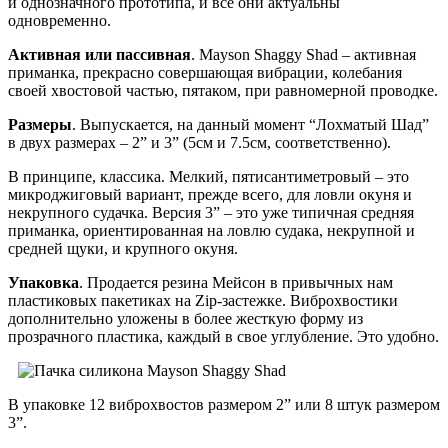
и однозначного прототипа, и все они актуальны
одновременно.
Активная или пассивная
. Mayson Shaggy Shad – активная
приманка, прекрасно совершающая вибрации, колебания
своей хвостовой частью, пятаком, при равномерной проводке.
Размеры
. Выпускается, на данный момент “Лохматый Шад”
в двух размерах – 2” и 3” (5см и 7.5см, соответственно).
В принципе, классика. Мелкий, пятисантиметровый – это
микроджиговый вариант, прежде всего, для ловли окуня и
некрупного судачка. Версия 3” – это уже типичная средняя
приманка, ориентированная на ловлю судака, некрупной и
средней щуки, и крупного окуня.
Упаковка
. Продается резина Мейсон в привычных нам
пластиковых пакетиках на Zip-застежке. Виброхвостики
дополнительно уложены в более жесткую форму из
прозрачного пластика, каждый в свое углубление. Это удобно.
В упаковке 12 виброхвостов размером 2” или 8 штук размером
3”.