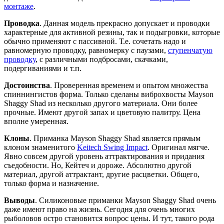
монтаже
.
Проводка
. Данная модель прекрасно допускает и проводки
характерные для активной резины, так и подыгровки, которые
обычно применяют с пассивной. Т.е. сочетать надо и
равномерную проводку, равномерку с паузами,
ступенчатую
проводку
, с различными подбросами, скачками,
подергиваниями и т.п.
Достоинства
. Проверенная временем и опытом множества
спиннингистов форма. Только сделаны виброхвосты Mayson
Shaggy Shad из несколько другого материала. Они более
прочные. Имеют другой запах и цветовую палитру. Цена
вполне умеренная.
Клоны
. Приманка Mayson Shaggy Shad является прямым
клоном знаменитого
Keitech Swing Impact
. Оригинал мягче.
Явно совсем другой уровень аттрактирования и придания
съедобности. Но, Кейтеч и дороже. Абсолютно другой
материал, другой аттрактант, другие расцветки. Общего,
только форма и назначение.
Выводы
. Силиконовые приманки Mayson Shaggy Shad очень
даже имеют право на жизнь. Сегодня для очень многих
рыболовов остро становится вопрос цены. И тут, такого рода