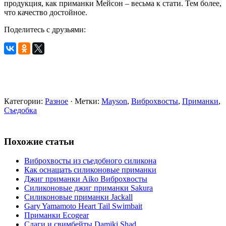
продукция, как приманки Мейсон – весьма к стати. Тем более,
что качество достойное.
Поделитесь с друзьями:
Категории:
Разное
· Метки:
Mayson
,
Виброхвосты
,
Приманки
,
Съедобка
Похожие статьи
Виброхвосты из съедобного силикона
Как оснащать силиконовые приманки
Джиг приманки Aiko Виброхвосты
Силиконовые джиг приманки Sakura
Силиконовые приманки Jackall
Gary Yamamoto Heart Tail Swimbait
Приманки Ecogear
Слаги и свимбейты Damiki Shad