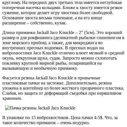
круглому. На передних двух третьих тела имеется неглубокая
поперечная насечка кольцами. Ближе к хвосту имеется резкое
сужение, которое делает игру хвостика более свободной.
Основание хвоста весьма тоненькое, а на его конце
расширение – собственно, кулак.
Длина приманки Jackall Jaco Knuckle – 2” (5см). Это хороший
размер и для рокфишинга (деликатной рыбалки спиннингом в
зоне морского прибоя), а также, для микроджига во
внутренних пресных водоемах. В пресных водах на
виброхвостики Jaco Knuckle отлично клюет мелкий и средний
окунь, некрупная щука, судак. Запросто можно схлопотать
поклевку крупной мирной рыбы, позарившейся на
вызывающую и необычную приманку.
Фасуется резина Jackall Jaco Knuckle в привычные
пластиковые пачки на застежке. Дополнительно, резина
уложена в контейнер из более жесткого прозрачного пластика.
Слабая, но защита от деформаций съедобки при неряшливом
хранении.
В упаковке по 15 виброхвостиков. Цена пачки 4-5$. Что, за
такое количество приманок – очень недурно.