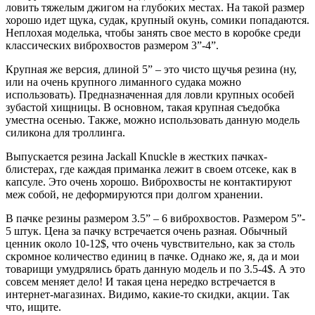
ловить тяжелым джигом на глубоких местах. На такой размер
хорошо идет щука, судак, крупный окунь, сомики попадаются.
Неплохая моделька, чтобы занять свое место в коробке среди
классических виброхвостов размером 3”-4”.
Крупная же версия, длиной 5” – это чисто щучья резина (ну,
или на очень крупного лиманного судака можно
использовать). Предназначенная для ловли крупных особей
зубастой хищницы. В основном, такая крупная съедобка
уместна осенью. Также, можно использовать данную модель
силикона для троллинга.
Выпускается резина Jackall Knuckle в жестких пачках-
блистерах, где каждая приманка лежит в своем отсеке, как в
капсуле. Это очень хорошо. Виброхвосты не контактируют
меж собой, не деформируются при долгом хранении.
В пачке резины размером 3.5” – 6 виброхвостов. Размером 5”-
5 штук. Цена за пачку встречается очень разная. Обычный
ценник около 10-12$, что очень чувствительно, как за столь
скромное количество единиц в пачке. Однако же, я, да и мои
товарищи умудрялись брать данную модель и по 3.5-4$. А это
совсем меняет дело! И такая цена нередко встречается в
интернет-магазинах. Видимо, какие-то скидки, акции. Так
что, ищите.