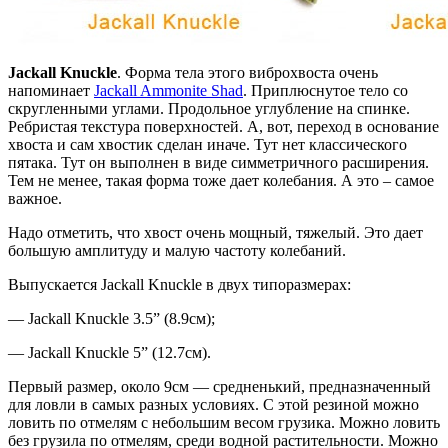
Jackall Knuckle
. Форма тела этого виброхвоста очень
напоминает
Jackall Ammonite Shad
. Приплюснутое тело со
скругленными углами. Продольное углубление на спинке.
Ребристая текстура поверхностей. А, вот, переход в основание
хвоста и сам хвостик сделан иначе. Тут нет классического
пятака. Тут он выполнен в виде симметричного расширения.
Тем не менее, такая форма тоже дает колебания. А это – самое
важное.
Надо отметить, что хвост очень мощный, тяжелый. Это дает
большую амплитуду и малую частоту колебаний.
Выпускается Jackall Knuckle в двух типоразмерах:
— Jackall Knuckle 3.5” (8.9см);
— Jackall Knuckle 5” (12.7см).
Первый размер, около 9см — средненький, предназначенный
для ловли в самых разных условиях. С этой резиной можно
ловить по отмелям с небольшим весом грузика. Можно ловить
без грузила по отмелям, среди водной растительности. Можно