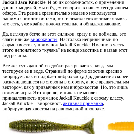
Jackall Jaco Knuckle
. И об их особенностях, о применении
данных моделей, мы и будем говорить в нашем сегодняшнем
обзоре. Эта резина сравнительно недавно используется
нашими спиннингистами, но те немногочисленные отзывы,
что есть, уже крайне положительные и обнадеживающие.
Да, взглянув бегло на этот силикон, сразу и не поймешь, это
слаги или же
виброхвосты
. Настолько непривычный по
форме хвостик у приманок Jackall Knuckle. Именно в честь
этого непонятного “кулака” на конце хвостика и назван этот
вид резины.
Все же, суть данной съедобки раскрывается, когда мы
тестируем ее в воде. Странный по форме хвостик красиво
вибрирует, как и подобает виброхвосту. Да, движения скорее
раскачивающиеся из стороны в сторону, а не с вращательным
вектором, как у привычных нам виброхвостов. Но, это лишь
отличие игры. Это хорошо, и никак не меняет
принадлежность приманок Jackall Knuckle к своему классу.
Jackall Knuckle – виброхвост,
активная приманка
,
вибрирующая хвостом на равномерной проводке.