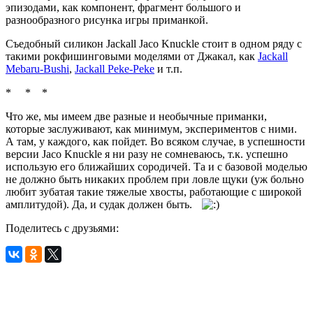
эпизодами, как компонент, фрагмент большого и
разнообразного рисунка игры приманкой.
Съедобный силикон Jackall Jaco Knuckle стоит в одном ряду с
такими рокфишинговыми моделями от Джакал, как
Jackall
Mebaru-Bushi
,
Jackall Peke-Peke
и т.п.
* * *
Что же, мы имеем две разные и необычные приманки,
которые заслуживают, как минимум, экспериментов с ними.
А там, у каждого, как пойдет. Во всяком случае, в успешности
версии Jaco Knuckle я ни разу не сомневаюсь, т.к. успешно
использую его ближайших сородичей. Та и с базовой моделью
не должно быть никаких проблем при ловле щуки (уж больно
любит зубатая такие тяжелые хвосты, работающие с широкой
амплитудой). Да, и судак должен быть.
Поделитесь с друзьями: