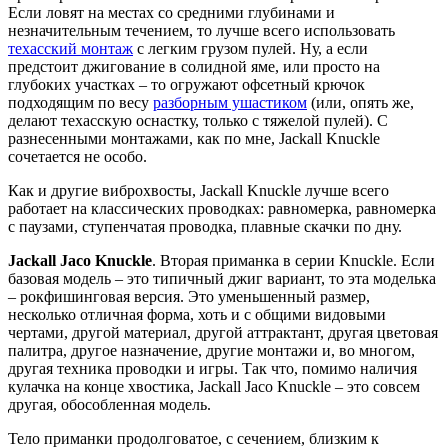
Если ловят на местах со средними глубинами и
незначительным течением, то лучше всего использовать
техасский монтаж
с легким грузом пулей. Ну, а если
предстоит джигование в солидной яме, или просто на
глубоких участках – то огружают офсетный крючок
подходящим по весу
разборным ушастиком
(или, опять же,
делают техасскую оснастку, только с тяжелой пулей). С
разнесенными монтажами, как по мне, Jackall Knuckle
сочетается не особо.
Как и другие виброхвосты, Jackall Knuckle лучше всего
работает на классических проводках: равномерка, равномерка
с паузами, ступенчатая проводка, плавные скачки по дну.
Jackall Jaco Knuckle
. Вторая приманка в серии Knuckle. Если
базовая модель – это типичный джиг вариант, то эта моделька
– рокфишинговая версия. Это уменьшенный размер,
несколько отличная форма, хоть и с общими видовыми
чертами, другой материал, другой аттрактант, другая цветовая
палитра, другое назначение, другие монтажи и, во многом,
другая техника проводки и игры. Так что, помимо наличия
кулачка на конце хвостика, Jackall Jaco Knuckle – это совсем
другая, обособленная модель.
Тело приманки продолговатое, с сечением, близким к