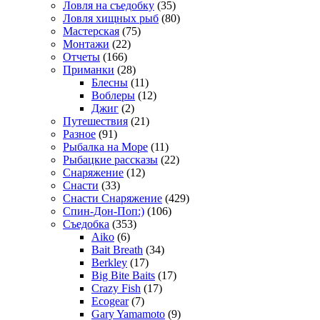
Ловля на съедобку
(35)
Ловля хищных рыб
(80)
Мастерская
(75)
Монтажи
(22)
Отчеты
(166)
Приманки
(28)
Блесны
(11)
Воблеры
(12)
Джиг
(2)
Путешествия
(21)
Разное
(91)
Рыбалка на Море
(11)
Рыбацкие рассказы
(22)
Снаряжение
(12)
Снасти
(33)
Снасти Снаряжение
(429)
Спин-Дон-Поп:)
(106)
Съедобка
(353)
Aiko
(6)
Bait Breath
(34)
Berkley
(17)
Big Bite Baits
(17)
Crazy Fish
(17)
Ecogear
(7)
Gary Yamamoto
(9)