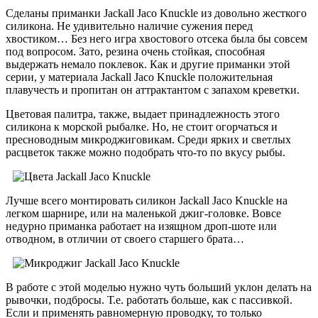
Сделаны приманки Jackall Jaco Knuckle из довольно жесткого
силикона. Не удивительно наличие сужения перед
хвостиком… Без него игра хвостового отсека была бы совсем
под вопросом. Зато, резина очень стойкая, способная
выдержать немало поклевок. Как и другие приманки этой
серии, у материала Jackall Jaco Knuckle положительная
плавучесть и пропитан он аттрактантом с запахом креветки.
Цветовая палитра, также, выдает принадлежность этого
силикона к морской рыбалке. Но, не стоит огорчаться и
пресноводным микроджиговикам. Среди ярких и светлых
расцветок также можно подобрать что-то по вкусу рыбы.
Лучше всего монтировать силикон Jackall Jaco Knuckle на
легком шарнире, или на маленькой джиг-головке. Вовсе
недурно приманка работает на изящном дроп-шоте или
отводном, в отличии от своего старшего брата…
В работе с этой моделью нужно чуть больший уклон делать на
рывочки, подбросы. Т.е. работать больше, как с пассивкой.
Если и применять равномерную проводку, то только