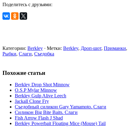
Поделитесь с друзьями:
Категории:
Berkley
· Метки:
Berkley
,
Дроп-шот
,
Приманки
,
Рыбки
,
Слаги
,
Съедобка
Похожие статьи
Berkley Drop Shot Minnow
O.S.P Mylar Minnow
Berkley Gulp Alive Leech
Jackall Clone Fry
Съедобный силикон Gary Yamamoto. Слаги
Силикон Big Bite Baits. Слаги
Fish Arrow Flash J Shad
Berkley Powerbait Floating Mice (Mouse) Tail