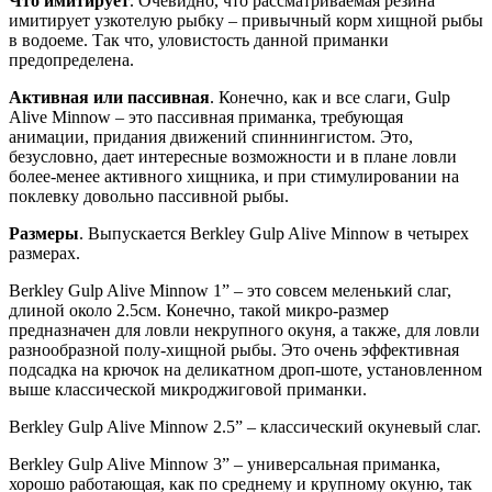
Что имитирует
. Очевидно, что рассматриваемая резина
имитирует узкотелую рыбку – привычный корм хищной рыбы
в водоеме. Так что, уловистость данной приманки
предопределена.
Активная или пассивная
. Конечно, как и все слаги, Gulp
Alive Minnow – это пассивная приманка, требующая
анимации, придания движений спиннингистом. Это,
безусловно, дает интересные возможности и в плане ловли
более-менее активного хищника, и при стимулировании на
поклевку довольно пассивной рыбы.
Размеры
. Выпускается Berkley Gulp Alive Minnow в четырех
размерах.
Berkley Gulp Alive Minnow 1” – это совсем меленький слаг,
длиной около 2.5см. Конечно, такой микро-размер
предназначен для ловли некрупного окуня, а также, для ловли
разнообразной полу-хищной рыбы. Это очень эффективная
подсадка на крючок на деликатном дроп-шоте, установленном
выше классической микроджиговой приманки.
Berkley Gulp Alive Minnow 2.5” – классический окуневый слаг.
Berkley Gulp Alive Minnow 3” – универсальная приманка,
хорошо работающая, как по среднему и крупному окуню, так