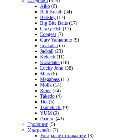
Съедобка
(353)
Aiko
(6)
Bait Breath
(34)
Berkley
(17)
Big Bite Baits
(17)
Crazy Fish
(17)
Ecogear
(7)
Gary Yamamoto
(9)
Imakatsu
(5)
Jackall
(23)
Keitech
(11)
Kosadaka
(18)
Lucky John
(38)
Mars
(6)
Megabass
(11)
Molix
(14)
Reins
(24)
Takedo
(4)
Tict
(5)
Tsunekichi
(9)
YUM
(9)
Разное
(43)
Троллинг
(5)
Ультралайт
(7)
Ультралайт приманки
(3)