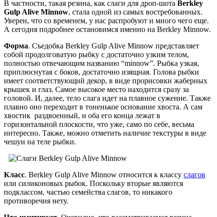
В частности, такая резина, как слаги для дроп-шота
Berkley
Gulp Alive Minnow
, стала одной из самых востребованных.
Уверен, что со временем, у нас распробуют и много чего еще.
А сегодня подробнее остановимся именно на Berkley Minnow.
Форма
. Съедобка Berkley Gulp Alive Minnow представляет
собой продолговатую рыбку с достаточно узким телом,
полностью отвечающим названию “minnow”. Рыбка узкая,
приплюснутая с боков, достаточно изящная. Голова рыбки
имеет соответствующий декор, в виде прорисовки жаберных
крышек и глаз. Самое высокое место находится сразу за
головой. И, далее, тело слага идет на плавное сужение. Также
плавно оно переходит в тоненькое основание хвоста. А сам
хвостик раздвоенный, и оба его конца лежат в
горизонтальной плоскости, что уже, само по себе, весьма
интересно. Также, можно отметить наличие текстуры в виде
чешуи на теле рыбки.
Класс
. Berkley Gulp Alive Minnow относится к классу
слагов
или силиконовых рыбок. Поскольку вторые являются
подклассом, частью семейства слагов, то никакого
противоречия нету.