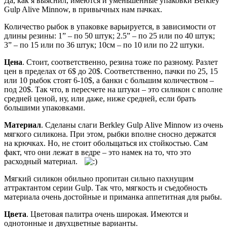
Да, как я выяснил, имеются и уменьшенные упаковки Berkley
Gulp Alive Minnow, в привычных нам пачках.
Количество рыбок в упаковке варьируется, в зависимости от
длины резины: 1” – по 50 штук; 2.5” – по 25 или по 40 штук;
3” – по 15 или по 36 штук; 10см – по 10 или по 22 штуки.
Цена
. Стоит, соответственно, резина тоже по разному. Разлет
цен в пределах от 6$ до 20$. Соответственно, пачки по 25, 15
или 10 рыбок стоят 6-10$, а банки с большим количеством –
под 20$. Так что, в пересчете на штуки – это силикон с вполне
средней ценой, ну, или даже, ниже средней, если брать
большими упаковками.
Материал
. Сделаны слаги Berkley Gulp Alive Minnow из очень
мягкого силикона. При этом, рыбки вполне сносно держатся
на крючках. Но, не стоит обольщаться их стойкостью. Сам
факт, что они лежат в ведре – это намек на то, что это
расходный материал.
Мягкий силикон обильно пропитан сильно пахнущим
аттрактантом серии Gulp. Так что, мягкость и съедобность
материала очень достойные и приманка аппетитная для рыбы.
Цвета
. Цветовая палитра очень широкая. Имеются и
однотонные и двухцветные варианты.