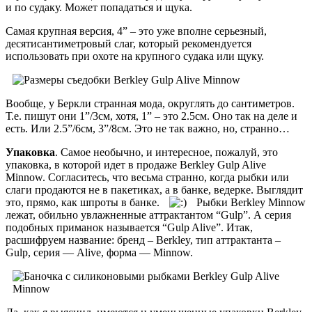
и по судаку. Может попадаться и щука.
Самая крупная версия, 4” – это уже вполне серьезный,
десятисантиметровый слаг, который рекомендуется
использовать при охоте на крупного судака или щуку.
Вообще, у Беркли странная мода, округлять до сантиметров.
Т.е. пишут они 1”/3см, хотя, 1” – это 2.5см. Оно так на деле и
есть. Или 2.5”/6см, 3”/8см. Это не так важно, но, странно…
Упаковка
. Самое необычно, и интересное, пожалуй, это
упаковка, в которой идет в продаже Berkley Gulp Alive
Minnow. Согласитесь, что весьма странно, когда рыбки или
слаги продаются не в пакетиках, а в банке, ведерке. Выглядит
это, прямо, как шпроты в банке.
Рыбки Berkley Minnow
лежат, обильно увлажненные аттрактантом “Gulp”. А серия
подобных приманок называется “Gulp Alive”. Итак,
расшифруем название: бренд – Berkley, тип аттрактанта –
Gulp, серия — Alive, форма — Minnow.