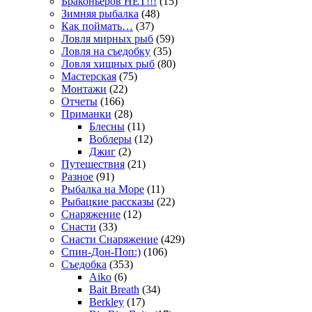
Браконьеров НЕТ!!!
(15)
Зимняя рыбалка
(48)
Как поймать…
(37)
Ловля мирных рыб
(59)
Ловля на съедобку
(35)
Ловля хищных рыб
(80)
Мастерская
(75)
Монтажи
(22)
Отчеты
(166)
Приманки
(28)
Блесны
(11)
Воблеры
(12)
Джиг
(2)
Путешествия
(21)
Разное
(91)
Рыбалка на Море
(11)
Рыбацкие рассказы
(22)
Снаряжение
(12)
Снасти
(33)
Снасти Снаряжение
(429)
Спин-Дон-Поп:)
(106)
Съедобка
(353)
Aiko
(6)
Bait Breath
(34)
Berkley
(17)