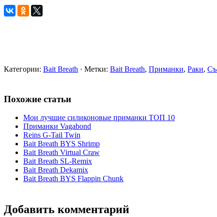
Категории:
Bait Breath
· Метки:
Bait Breath
,
Приманки
,
Раки
,
Съ
Похожие статьи
Мои лучшие силиконовые приманки ТОП 10
Приманки Vagabond
Reins G-Tail Twin
Bait Breath BYS Shrimp
Bait Breath Virtual Craw
Bait Breath SL-Remix
Bait Breath Dekamix
Bait Breath BYS Flappin Chunk
Добавить комментарий