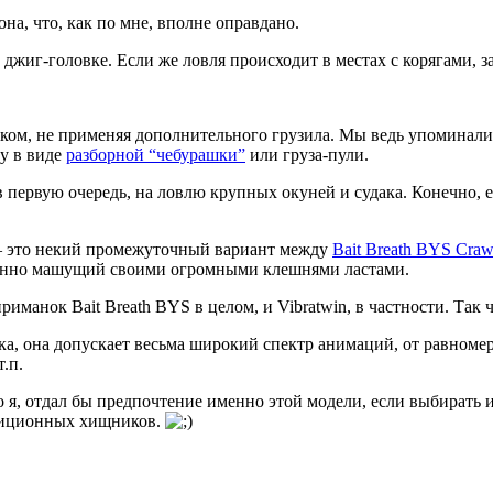
на, что, как по мне, вполне оправдано.
 джиг-головке. Если же ловля происходит в местах с корягами, 
ником, не применяя дополнительного грузила. Мы ведь упоминали
ку в виде
разборной “чебурашки”
или груза-пули.
в первую очередь, на ловлю крупных окуней и судака. Конечно, е
 – это некий промежуточный вариант между
Bait Breath BYS Cra
лтанно машущий своими огромными клешнями ластами.
риманок Bait Breath BYS в целом, и Vibratwin, в частности. Так 
анка, она допускает весьма широкий спектр анимаций, от равном
.п.
 я, отдал бы предпочтение именно этой модели, если выбирать и
адиционных хищников.