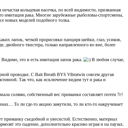
 нечастая кольцевая насечка, по всей видимости, призванная
– это имитация рака. Многие зарубежные рыболовы-спортсмены,
все новых моделей подобного толка.
ких лапок, четкой прорисовки панциря шейки, глаз, усиков,
е, двойного твистера, только направленного во вне, более
 Видимо, это и есть имитация лапок рака.
В любом случае,
й проводке. С Bait Breath BYS Vibratwin совсем другая
активной. Так что, как исключение видим тут и рака и
ериала солями, собственный вес приманки составляет почти 7г!
инах… То ли где-то акцию замутили, то ли кто-то накручивает
ет приманку съедобной и увесистой. Естественно, материал
мозят это падение, дополнительно красиво играя и на паузах.