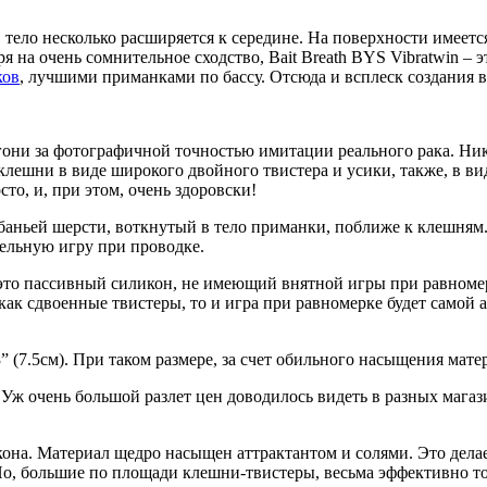
тело несколько расширяется к середине. На поверхности имеется
ря на очень сомнительное сходство, Bait Breath BYS Vibratwin 
ков
, лучшими приманками по бассу. Отсюда и всплеск создания 
они за фотографичной точностью имитации реального рака. Ника
лешни в виде широкого двойного твистера и усики, также, в вид
то, и, при этом, очень здоровски!
абаньей шерсти, воткнутый в тело приманки, поближе к клешням.
ельную игру при проводке.
то пассивный силикон, не имеющий внятной игры при равномерно
 как сдвоенные твистеры, то и игра при равномерке будет самой 
3” (7.5см). При таком размере, за счет обильного насыщения мат
 Уж очень большой разлет цен доводилось видеть в разных магаз
икона. Материал щедро насыщен аттрактантом и солями. Это дела
Но, большие по площади клешни-твистеры, весьма эффективно тор