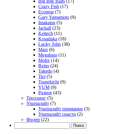
Big Bite Baits
(17)
Crazy Fish
(17)
Ecogear
(7)
Gary Yamamoto
(9)
Imakatsu
(5)
Jackall
(23)
Keitech
(11)
Kosadaka
(18)
Lucky John
(38)
Mars
(6)
Megabass
(11)
Molix
(14)
Reins
(24)
Takedo
(4)
Tict
(5)
Tsunekichi
(9)
YUM
(9)
Разное
(43)
Троллинг
(5)
Ультралайт
(7)
Ультралайт приманки
(3)
Ультралайт снасти
(2)
Фидер
(22)