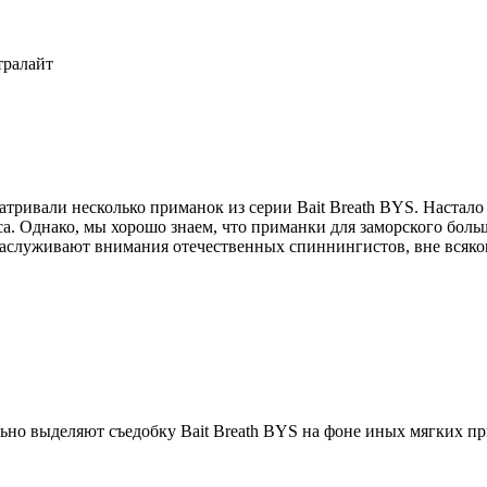
тралайт
тривали несколько приманок из серии Bait Breath BYS. Настало
сса. Однако, мы хорошо знаем, что приманки для заморского боль
аслуживают внимания отечественных спиннингистов, вне всяко
но выделяют съедобку Bait Breath BYS на фоне иных мягких прим