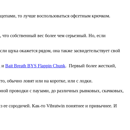
зацепами, то лучше воспользоваться офсетным крючком.
, что собственный вес более чем серьезный. Но, если
сли щука окажется рядом, она также засвидетельствует свой
w
и
Bait Breath BYS Flappin Chunk
. Первый более жесткий,
что, обычно ловят или на коротке, или с лодки.
ерной проводки с паузами, до различных рывковых, скачковых,
з ее сородичей. Как-то Vibratwin понятнее и привычнее. И