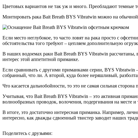
Цветовых вариантов не так уж и много. Преобладают темные то
Монтировать рака Bait Breath BYS Vibratwin можно на обычной
Если место неглубокое, то часто ловят на рака просто с офсет
обстоятельства того требуют – цепляем дополнительную огруз
В наших водоемах раки Bait Breath BYS Vibratwin рассчитаны, 
интерес этой аппетитной приманке.
Если сравнивать с другими приманками серии, BYS Vibratwin
собранный, что ли. А второй, куда более неряшливый, разбо
Что касается дальнобойности, то это не самая сильная сторона п
Учитывая, что Bait Breath BYS Vibratwin – это активная прим
волнообразных проводок, волочения, подергивания на месте и т
В итоге, это достаточно интересная приманка. Например, лично
интересно, как дважды сдвоенный твистер заводит наших тр
Поделитесь с друзьями: