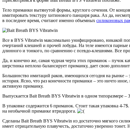
Присмотримся к форме Bait Breath BYS Vibratwin поближе.
Тело приманки вытянутой формы, круглого сечения. От концов 
имитировать текстуру хитинового панциря рака. Ах да, несмот
в последнее время, считают именно объемных
силиконовых ра
Все в BYS Vibratwin максимально унифицировано, никакой пог
очертаний клешней и прочей лобуды. На теле имеются парные к
длинного и тонкого, по сравнению с псевдо-клешнями. Все прос
Да, и конечно же, самая чудная черта этих приманок – пучок к
шерстинка неплохо балансирует приманку, дает свою дополнит
Большинство имитаций раков, имеющихся сегодня на рынке – э
история. Ясно, что раз конечности приманки – это ничто иное,
активную приманку.
Выпускается Bait Breath BYS Vibratwin в одном типоразмере – 
В упаковке содержится 6 приманок. Стоит такая упаковка 4-7$.
на необычной приманке втридорога.
Сделаны Bait Breath BYS Vibratwin из достаточно мягкого сил
имеет отрицательную плавучесть, достаточно уверенно тонет. 