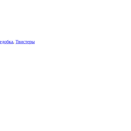
едобка
,
Твистеры