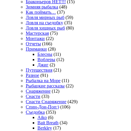
Браконьеров НЕТ!!!
(15)
Зимняя рыбалка
(48)
Как поймать…
(37)
Ловля мирных рыб
(59)
Ловля на съедобку
(35)
Ловля хищных рыб
(80)
Мастерская
(75)
Монтажи
(22)
Отчеты
(166)
Приманки
(28)
Блесны
(11)
Воблеры
(12)
Джиг
(2)
Путешествия
(21)
Разное
(91)
Рыбалка на Море
(11)
Рыбацкие рассказы
(22)
Снаряжение
(12)
Снасти
(33)
Снасти Снаряжение
(429)
Спин-Дон-Поп:)
(106)
Съедобка
(353)
Aiko
(6)
Bait Breath
(34)
Berkley
(17)