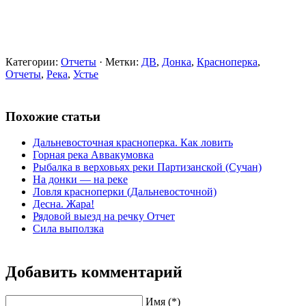
Категории:
Отчеты
· Метки:
ДВ
,
Донка
,
Красноперка
,
Отчеты
,
Река
,
Устье
Похожие статьи
Дальневосточная красноперка. Как ловить
Горная река Аввакумовка
Рыбалка в верховьях реки Партизанской (Сучан)
На донки — на реке
Ловля красноперки (Дальневосточной)
Десна. Жара!
Рядовой выезд на речку Отчет
Сила выползка
Добавить комментарий
Имя (*)