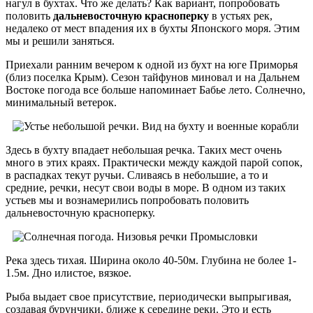
нагул в бухтах. Что же делать? Как вариант, попробовать
половить
дальневосточную красноперку
в устьях рек,
недалеко от мест впадения их в бухты Японского моря. Этим
мы и решили заняться.
Приехали ранним вечером к одной из бухт на юге Приморья
(близ поселка Крым). Сезон тайфунов миновал и на Дальнем
Востоке погода все больше напоминает Бабье лето. Солнечно,
минимальный ветерок.
Здесь в бухту впадает небольшая речка. Таких мест очень
много в этих краях. Практически между каждой парой сопок,
в распадках текут ручьи. Сливаясь в небольшие, а то и
средние, речки, несут свои воды в море. В одном из таких
устьев мы и вознамерились попробовать половить
дальневосточную красноперку.
Река здесь тихая. Ширина около 40-50м. Глубина не более 1-
1.5м. Дно илистое, вязкое.
Рыба выдает свое присутствие, периодически выпрыгивая,
создавая бурунчики, ближе к середине реки. Это и есть