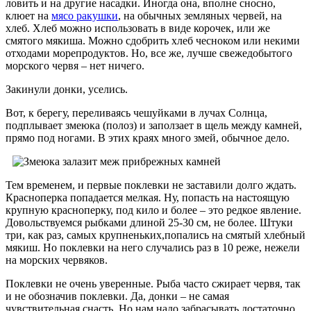
ловить и на другие насадки. Иногда она, вполне сносно,
клюет на
мясо ракушки
, на обычных земляных червей, на
хлеб. Хлеб можно использовать в виде корочек, или же
смятого мякиша. Можно сдобрить хлеб чесноком или некими
отходами морепродуктов. Но, все же, лучше свежедобытого
морского червя – нет ничего.
Закинули донки, уселись.
Вот, к берегу, переливаясь чешуйками в лучах Солнца,
подплывает змеюка (полоз) и заползает в щель между камней,
прямо под ногами. В этих краях много змей, обычное дело.
Тем временем, и первые поклевки не заставили долго ждать.
Красноперка попадается мелкая. Ну, попасть на настоящую
крупную красноперку, под кило и более – это редкое явление.
Довольствуемся рыбками длиной 25-30 см, не более. Штуки
три, как раз, самых крупненьких,попались на смятый хлебный
мякиш. Но поклевки на него случались раз в 10 реже, нежели
на морских червяков.
Поклевки не очень уверенные. Рыба часто сжирает червя, так
и не обозначив поклевки. Да, донки – не самая
чувствительная снасть. Но нам надо забрасывать достаточно