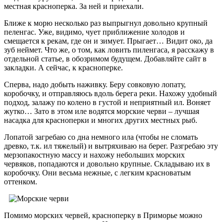
местная красноперка. За ней и приехали.
Ближе к морю несколько раз выпрыгнул довольно крупный
пеленгас. Уже, видимо, чует приближение холодов и
смещается к рекам, где он и зимует. Прыгает… Видит око, да
зуб неймет. Что же, о том, как ловить пиленгаса, я расскажу в
отдельной статье, в обозримом будущем. Добавляйте сайт в
закладки. А сейчас, к красноперке.
Сперва, надо добыть наживку. Беру совковую лопату,
коробочку, и отправляюсь вдоль берега реки. Нахожу удобный
подход, залажу по колено в густой и неприятный ил. Воняет
жутко… Зато в этом иле водятся морские черви – лучшая
насадка для красноперки и многих других местных рыб.
Лопатой загребаю со дна немного ила (чтобы не сломать
древко, т.к. ил тяжелый) и вытряхиваю на берег. Разгребаю эту
мерзопакостную массу и нахожу небольших морских
червяков, попадаются и довольно крупные. Складываю их в
коробочку. Они весьма нежные, с легким красноватым
оттенком.
Помимо морских червей, красноперку в Приморье можно